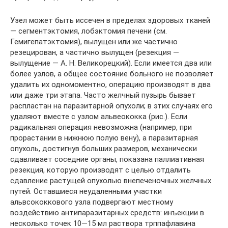
Узел может быть иссечен в пределах здоровых тканей
— сегментэктомия, лобэктомия печени (см.
Гемигепатэктомия), вылущен или же частично
резецирован, а частично вылущен (резекция —
вылущение — А. Н. Великорецкий). Если имеется два или
более узлов, а общее состояние больного не позволяет
удалить их одномоментно, операцию производят в два
или даже три этапа. Часто желчный пузырь бывает
распластан на паразитарной опухоли; в этих случаях его
удаляют вместе с узлом альвеококка (рис.). Если
радикальная операция невозможна (например, при
прорастании в нижнюю полую вену), а паразитарная
опухоль, достигнув больших размеров, механически
сдавливает соседние органы, показана паллиативная
резекция, которую производят с целью отдалить
сдавление растущей опухолью внепеченочных желчных
путей. Оставшиеся неудаленными участки
альвсококкового узла подвергают местному
воздействию антипаразитарных средств: инъекции в
несколько точек 10—15 мл раствора трппафлавина