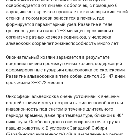
освобождается от яйцевых оболочек, с помощью 6
зародышевых крючков проникает в капилляры кишечной
стенки и током крови заносится в печень, где
формируется паразитарный узел. Развитие в теле
грызунов длится около 2—3 месяцев; срок жизни в
организме разных хозяев неодинаков, у человека
альвеококк сохраняет жизнеспособность много лет.
Окончательный хозяин заражается в результате
поедания печени промежуточных хозяев, содержащей
сформированные пузырьки альвеококка со сколексами.
Развитие альвеококка в теле собак длится 35—47 дней,
срок жизни 3—31/2 месяца.
Онкосферы альвеококка очень устойчивы к внешним
воздействиям и могут сохранять жизнеспособность и
инвазионность под снегом в течение длительного
периода времени, даже при температуре, близкой к 40°
ниже нуля. Особенно долго они сохраняются в трупах
павших животных. В условиях Западной Сибири
(Барабинская низменность) яйца, выделенные у рыжих