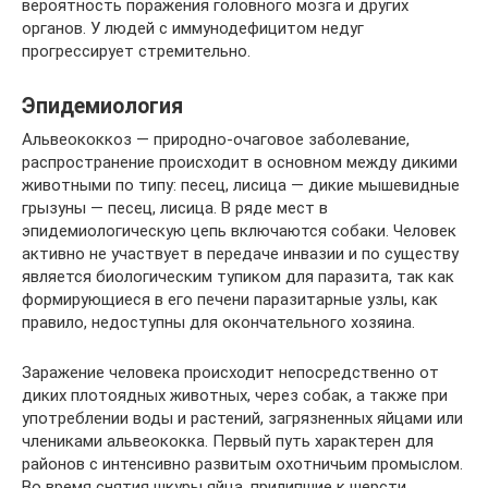
вероятность поражения головного мозга и других
органов. У людей с иммунодефицитом недуг
прогрессирует стремительно.
Эпидемиология
Альвеококкоз — природно-очаговое заболевание,
распространение происходит в основном между дикими
животными по типу: песец, лисица — дикие мышевидные
грызуны — песец, лисица. В ряде мест в
эпидемиологическую цепь включаются собаки. Человек
активно не участвует в передаче инвазии и по существу
является биологическим тупиком для паразита, так как
формирующиеся в его печени паразитарные узлы, как
правило, недоступны для окончательного хозяина.
Заражение человека происходит непосредственно от
диких плотоядных животных, через собак, а также при
употреблении воды и растений, загрязненных яйцами или
члениками альвеококка. Первый путь характерен для
районов с интенсивно развитым охотничьим промыслом.
Во время снятия шкуры яйца, прилипшие к шерсти,