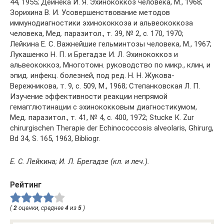
44, 1955; Дейнека И. Я. Эхинококкоз человека, М., 1968;
Зорихина В. И. Усовершенствование методов
иммунодиагностики эхинококкоза и альвеококкоза
человека, Мед. паразитол., т. 39, № 2, с. 170, 1970;
Лейкинa E. С. Важнейшие гельминтозы человека, М., 1967;
Лукашенко Н. П. и Брегадзе И. Л. Эхинококкоз и
альвеококкоз, Многотомн. руководство по микр., клин, и
эпид. инфекц. болезней, под ред. Н. Н. Жукова-
Вережникова, т. 9, с. 509, М., 1968; Степанковская Л. П.
Изучение эффективности реакции непрямой
гемагглютинации с эхинококковым диагностикумом,
Мед. паразитол., т. 41, № 4, с. 400, 1972; Stuсkе К. Zur
chirurgischen Therapie der Echinococcosis alveolaris, Ghirurg,
Bd 34, S. 165, 1963, Bibliogr.
Е. С. Лейкина; И. Л. Брегадзе (кл. и леч.).
Рейтинг
(
2
оценки, среднее
4
из
5
)