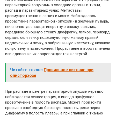
паразитарной «опухоли» в соседние органы и ткани,
распад в паразитарных узлах. Метастазы
преимущественно в легких и мозге. Наблюдалось
прорастание паразитарной «опухоли» в желчный пузырь,
печеночно-двенадцатиперстную связку, сальник,
переднюю брюшную стенку, диафрагму, легкое, перикард,
сердце, селезенку, поджелудочную железу, правый
надпочечник и почку, в забрюшинную клетчатку, нижнюю
полую вену и позвоночник. Прорастание в ворота печени
или сдавление их сопровождается желтухой.
Читайте также:
Правильное питание при
описторхозе
При распаде в центре паразитарной опухоли нередко
наблюдается секвестрация, а иногда профузное
кровотечение в полость распада. Может произойти
прорыв в свободную брюшную полость, реже через
диафрагму в полость плевры, а при спаянии с тканью