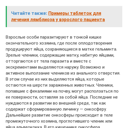
Читайте также:
Примеры таблеток для
лечения лямблиоза у взрослого пациента
Взрослые особи паразитируют в тонкой кишке
окончательного хозяина, где после оплодотворения
продуцируют яйца, сохраняющиеся в матке гельминта.
Зрелые членики, содержащие матку, набитую яйцами,
отторгаются от тела паразита и вместе с
экскрементами выделяются наружу. Возможно и
активное выползание члеников из анального отверстия.
В этом случае из них выделяются яйца, которые
остаются на шерсти зараженных животных. Членики,
попавшие с фекалиями на почву, могут расползаться по
ее поверхности, оставляя за собой яйца. Последние не
нуждаются в развитии во внешней среде, так как
содержат сформированную личинку — онкосферу.
Дальнейшее развитие онкосферы происходит в теле
промежуточного хозяина, проглотившего членик или
яйца альвеококка. В его кишечнике онкосфера