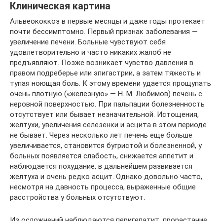
Клиническая картина
Альвеококкоз в первые месяцы и даже годы протекает
почти бессимптомно. Первый признак заболевания —
увеличение печени. Больные чувствуют себя
удовлетворительно и часто никаких жалоб не
предъявляют. Позже возникает чувство давления в
правом подреберье или эпигастрии, а затем тяжесть и
тупая ноющая боль. К этому времени удается прощупать
очень плотную («железную» — Н. М. Любимов) печень с
неровной поверхностью. При пальпации болезненность
отсутствует или бывает незначительной. Истощения,
желтухи, увеличения селезенки и асцита в этом периоде
не бывает. Через несколько лет печень еще больше
увеличивается, становится бугристой и болезненной, у
больных появляется слабость, снижается аппетит и
наблюдается похудание, в дальнейшем развивается
желтуха и очень редко асцит. Однако довольно часто,
несмотря на давность процесса, выраженные общие
расстройства у больных отсутствуют.
Из осложнений наблюдаются перигепатит, прорастание