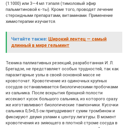
(1:1000) или 3—4 мл тэпаля (тимоловый эфир
пальмитиновой к-ты). Кроме того, проводят лечение
стероидными препаратами, витаминами. Применение
химиотерапии изучается.
Читайте также:
Широкий лентец — самый
длинный в мире гельминт
Техника паллиативных резекций, разработанная И. Л.
Брегадзе, не представляет особых трудностей, так как
паразитарные узлы в своей основной массе не
кровоточат. Кровотечение из одиночных крупных
сосудов останавливается биологическими пробочками
из сальника. После вскрытия брюшной полости
иссекают кусок большого сальника, из которого сразу
же изготавливают биологические тампончики. Кусочки
сальника 0,5×0,5 см припудривают сухим тромбином и
фиксируют двумя узлами к центру лигатуры. В момент
кровотечения из зияющего в плотной строме сосуда в