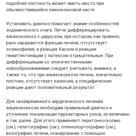
подобная плотность может иметь место при
обызвествившейся эхинококковой кисте.
Установить диагноз помогает знание особенностей
эндемического очага. Легче дифференцировать
альвеококкоз с циррозом, при котором, как правило,
рано нарушаются функции печени, отсутствует
эозинофилия, а реакция Касони и реакция
гемагглютинации с латексом отрицательные. При
дифференциации со злокачественными
новообразованиями следует учитывать анамнез, а
также то, что при альвеококкозе печень значительно
плотнее, отсутствует кахексия, а специфические
реакции дают положительный результат.
Для своевременного хирургического лечения
альвеококкоза необходим правильный диагноз и
уточнение локализации паразитарных узлов, их величины
и так далее. Для этого применяют перитонеоскопию
(см.), гепатографию (см.), спленопортографию (см.),
вазографию печени, сканирование с помощью