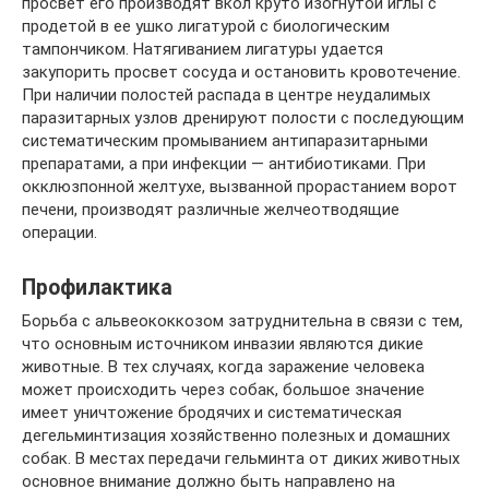
просвет его производят вкол круто изогнутой иглы с
продетой в ее ушко лигатурой с биологическим
тампончиком. Натягиванием лигатуры удается
закупорить просвет сосуда и остановить кровотечение.
При наличии полостей распада в центре неудалимых
паразитарных узлов дренируют полости с последующим
систематическим промыванием антипаразитарными
препаратами, а при инфекции — антибиотиками. При
окклюзпонной желтухе, вызванной прорастанием ворот
печени, производят различные желчеотводящие
операции.
Профилактика
Борьба с альвеококкозом затруднительна в связи с тем,
что основным источником инвазии являются дикие
животные. В тех случаях, когда заражение человека
может происходить через собак, большое значение
имеет уничтожение бродячих и систематическая
дегельминтизация хозяйственно полезных и домашних
собак. В местах передачи гельминта от диких животных
основное внимание должно быть направлено на