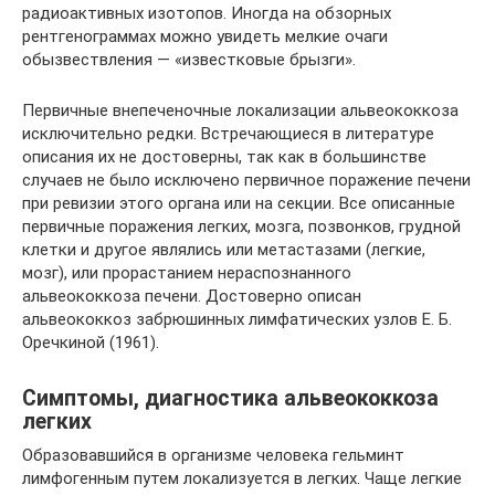
радиоактивных изотопов. Иногда на обзорных
рентгенограммах можно увидеть мелкие очаги
обызвествления — «известковые брызги».
Первичные внепеченочные локализации альвеококкоза
исключительно редки. Встречающиеся в литературе
описания их не достоверны, так как в большинстве
случаев не было исключено первичное поражение печени
при ревизии этого органа или на секции. Все описанные
первичные поражения легких, мозга, позвонков, грудной
клетки и другое являлись или метастазами (легкие,
мозг), или прорастанием нераспознанного
альвеококкоза печени. Достоверно описан
альвеококкоз забрюшинных лимфатических узлов Е. Б.
Оречкиной (1961).
Симптомы, диагностика альвеококкоза
легких
Образовавшийся в организме человека гельминт
лимфогенным путем локализуется в легких. Чаще легкие