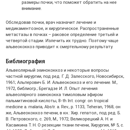
размеры почки, что поможет обратить на нее
внимание.
Обследовав почки, врач назначит лечение и
медикаментозное, и хирургическое. Распространенные
метастазы в почках – раковое определение третьей и
четвертой стадии. Излечить их трудно. Поэтому чаще
альвеококкоз приводит к смертельному результату.
Библиография
Альвеолярный эхинококкоз и некоторые вопросы
частной хирургии, под ред. Г. Д. Залесского, Новосибирск,
1961; Альперович Б. И. Альвеококкоз и его лечение. М.,
1972, библиогр.; Брегадзе И. Л. Опыт лечения
альвеолярного эхинококка тимоловым эфиром
пальмитиновой кислоты, 8-th Int. congr. on tropical
medicine a. malaria, Abstr. a. Rev., p. 1133, Teheran, 1968; он
же, Альвеококкоз печени, в кн.: Хир. гепатол., под ред. Б.
В. Петровского, с. 269, М., 1972; Великорецкий А. Н. и
Касаикина Т. Н. О резекции ткани печени, Хирургия, № 5, с.