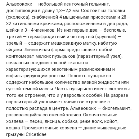
Альвеококк — небольшой ленточный гельминт,
достигающий в длину 1,3—2,2 мм. Состоит из головки
(сколекса), снабженной 4 мышечными присосками и 28—
32 хитиновыми крючками, расположенными в два ряда,
шейки и 3—4 члеников. Из них первые два — бесполые,
третий — гермафродитный и четвертый (крупный) —
зрелый — содержит мешковидную матку, набитую
яйцами. Личиночная форма представляет собой
конгломерат мелких пузырьков (паразитарный узел),
связанных соединительной тканью и
характеризующихся экзогенным размножением и
инфильтрирующим ростом. Полость пузырьков
содержит небольшое количество вязкой жидкости или
густой темной массы. Часть пузырьков имеет сколексы
того же строения, что и у взрослых особей. На разрезе
паразитарный узел имеет ячеистое строение с
полостью распада в центре. Альвеококк — биогельминт,
развивающийся со сменой хозяев. Окончательные
хозяева — песец, лисица, собака, реже волк, койот,
кошка. Промежуточные хозяева — дикие мышевидные
грызуны Cricetidae.