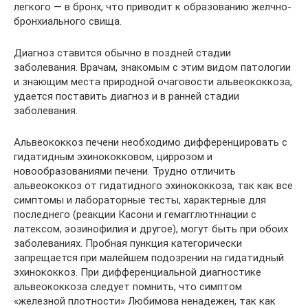
легкого — в бронх, что приводит к образованию желчно-
бронхиального свища.
Диагноз ставится обычно в поздней стадии
заболевания. Врачам, знакомым с этим видом патологии
и знающим места природной очаговости альвеококкоза,
удается поставить диагноз и в ранней стадии
заболевания.
Альвеококкоз печени необходимо дифференцировать с
гидатидным эхинококковом, циррозом и
новообразованиями печени. Трудно отличить
альвеококкоз от гидатидного эхинококкоза, так как все
симптомы и лабораторные тесты, характерные для
последнего (реакции Касони и гемагглютннации с
латексом, эозинофилия и другое), могут быть при обоих
заболеваниях. Пробная пункция категорически
запрещается при малейшем подозрении на гидатидный
эхинококкоз. При дифференциальной диагностике
альвеококкоза следует помнить, что симптом
«железной плотности» Любимова ненадежен, так как