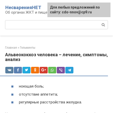
Перейти
НесваренияНЕТ
Для любых предложений по
к
Об органах ЖКТ и пищеварении
сайту: cdo-nnov@cp9.ru
контенту
Поиск:
Главная
»
Гельминты
Альвеококкоз человека – лечение, симптомы,
анализ
ноющая боль;
отсутствие аппетита;
регулярные расстройства желудка.