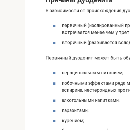
Причины дуоденита
В зависимости от происхождения дуо
первичный (изолированный пр
встречается менее чем у трет
вторичный (развивается всле
Первичный дуоденит может быть обу
нерациональным питанием;
побочными эффектами ряда м
аспирина, нестероидных прот
алкогольными напитками;
паразитами;
курением;