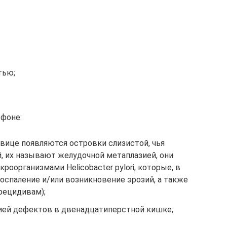
тью;
 фоне:
овице появляются островки слизистой, чья
, их называют желудочной метаплазией, они
оорганизмами Helicobacter pylori, которые, в
оспаление и/или возникновение эрозий, а также
ецидивам);
цией дефектов в двенадцатиперстной кишке;