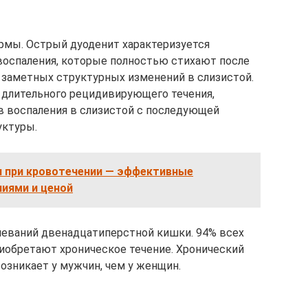
рмы. Острый дуоденит характеризуется
оспаления, которые полностью стихают после
 заметных структурных изменений в слизистой.
 длительного рецидивирующего течения,
в воспаления в слизистой с последующей
уктуры.
я при кровотечении — эффективные
ниями и ценой
леваний двенадцатиперстной кишки. 94% всех
иобретают хроническое течение. Хронический
возникает у мужчин, чем у женщин.