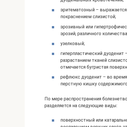
эритематозный – выражается
покраснением слизистой;
эрозивный или гипертрофичес
эрозий, различного количества
узелковый;
гиперпластический дуоденит 
разрастанием тканей слизист
отмечается бугристая поверхн
рефлюкс дуоденит – во время 
перстную кишку содержимого
По мере распространения болезнетв
разделяется на следующие виды:
поверхностный или катаральн
воспалением верхних слоёв эт