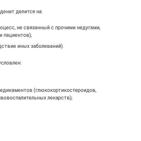
денит делится на:
оцесс, не связанный с прочими недугами,
и пациентов);
дствие иных заболеваний).
словлен:
едикаментов (глюкокортикостероидов,
ивовоспалительных лекарств);