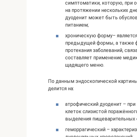
симптоматики, которую, при о
на протяжении нескольких дне
дуоденит может быть обусло
питанием;
хроническую форму– являетс
предыдущей формы, а также ф
протекания заболеваний, связ
составляет применение медик
щадящего меню.
По данным эндоскопической картин
делится на:
атрофический дуоденит – при
клеток слизистой поражённого
выделения пищеварительных 
геморрагический – характери
дуоденальных кровотечений;