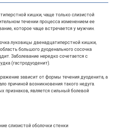
типерстной кишки, чаще только слизистой
ительном течении процесса изменением ее
ание, которое чаще встречается у мужчин.
лочка луковицы двенадцатиперстной кишки,
 область большого дуоденального сосочка
ддит. Заболевание нередко сочетается с
удка (гастродуоденит).
ыражение зависит от формы течения дуоденита, а
ало причиной возникновения такого недуга.
ых признаков, является сильный болевой
ние слизистой оболочки стенки