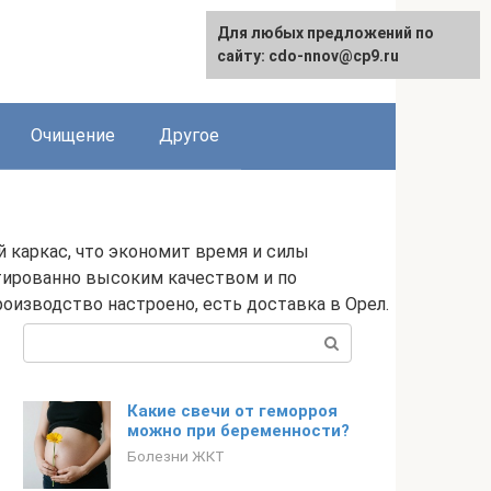
Для любых предложений по
сайту: cdo-nnov@cp9.ru
Очищение
Другое
 каркас, что экономит время и силы
тированно высоким качеством и по
оизводство настроено, есть доставка в Орел.
Поиск:
Какие свечи от геморроя
можно при беременности?
Болезни ЖКТ