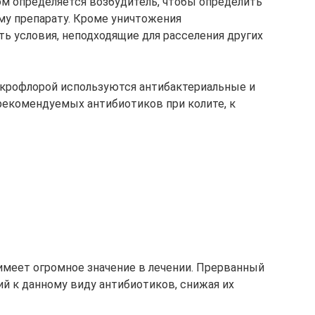
ом определяется возбудитель, чтобы определить
му препарату. Кроме уничтожения
ь условия, неподходящие для расселения других
икрофлорой используются антибактериальные и
рекомендуемых антибиотиков при колите, к
имеет огромное значение в лечении. Прерванный
й к данному виду антибиотиков, снижая их