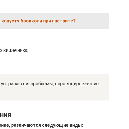
капусту брокколи при гастрите?
о кишечника;
о, устраняются проблемы, спровоцировавшие
ания
ение, различаются следующие виды: