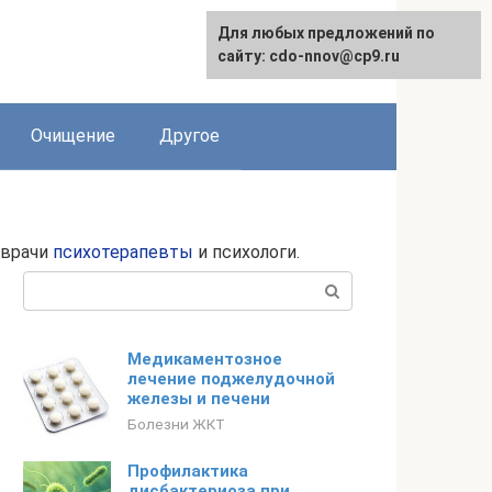
Для любых предложений по
сайту: cdo-nnov@cp9.ru
Очищение
Другое
 врачи
психотерапевты
и психологи.
Поиск:
Медикаментозное
лечение поджелудочной
железы и печени
Болезни ЖКТ
Профилактика
дисбактериоза при