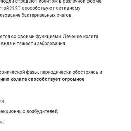
людей страдают колитом в различной форме.
истой ЖКТ способствуют активному
зование бактериальных очагов,
яется со своими функциями. Лечение колита
вида и тяжести заболевания.
хронической фазы, периодически обостряясь и
нию колита способствует огромное
я;
фекционных возбудителей;
а;