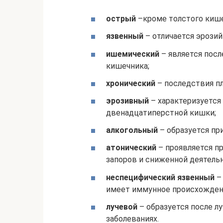
острый
–кроме толстого кишеч
язвенный
– отличается эрози
ишемический
– является пос
кишечника;
хронический
– последствия пл
эрозивный
– характеризуется
двенадцатиперстной кишки;
алкогольный
– образуется при
атонический
– проявляется п
запоров и сниженной деятель
неспецифический язвенный
–
имеет иммунное происхожден
лучевой
– образуется после л
заболеваниях.