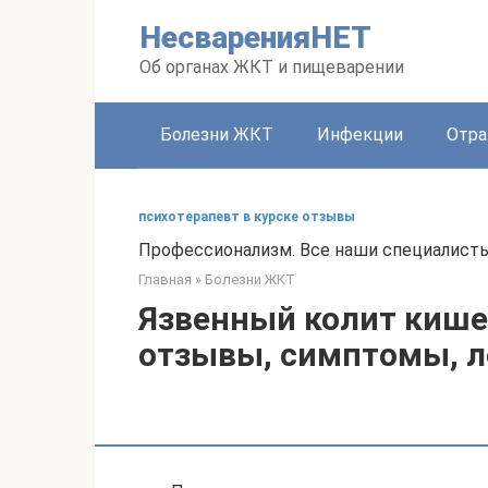
Перейти
НесваренияНЕТ
к
контенту
Об органах ЖКТ и пищеварении
Болезни ЖКТ
Инфекции
Отра
психотерапевт в курске отзывы
Профессионализм. Все наши специалист
Главная
»
Болезни ЖКТ
Язвенный колит кише
отзывы, симптомы, л