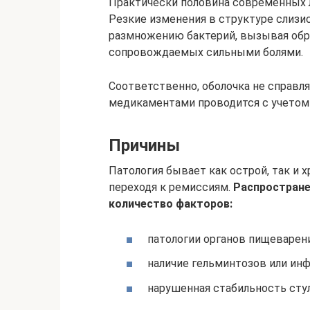
Практически половина современных 
Резкие изменения в структуре слиз
размножению бактерий, вызывая обра
сопровождаемых сильными болями.
Соответственно, оболочка не справл
медикаментами проводится с учетом 
Причины
Патология бывает как острой, так и 
переходя к ремиссиям.
Распростране
количество факторов:
патологии органов пищеварени
наличие гельминтозов или ин
нарушенная стабильность стул