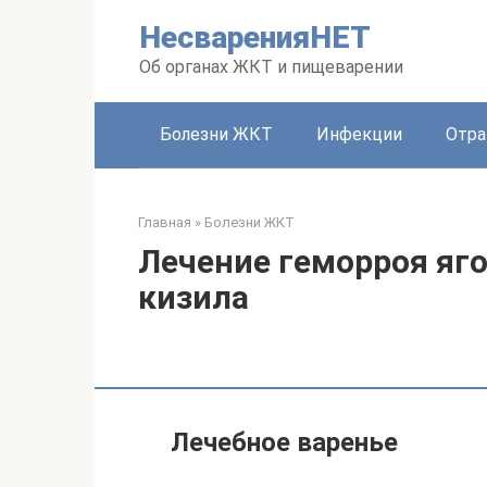
Перейти
НесваренияНЕТ
к
контенту
Об органах ЖКТ и пищеварении
Болезни ЖКТ
Инфекции
Отра
Главная
»
Болезни ЖКТ
Лечение геморроя яг
кизила
Лечебное варенье