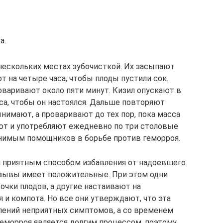
а.
ескольких местах зубочисткой. Их засыпают
т на четыре часа, чтобы плоды пустили сок.
оваривают около пяти минут. Кизил опускают в
аса, чтобы он настоялся. Дальше повторяют
ынимают, а проваривают до тех пор, пока масса
ают и употребляют ежедневно по три столовые
енимым помощников в борьбе против геморроя.
и приятным способом избавления от надоевшего
отзывы имеет положительные. При этом одни
чки плодов, а другие настаивают на
 и компота. Но все они утверждают, что эта
лений неприятных симптомов, а со временем
 геморроя является долгим процессом, поэтому