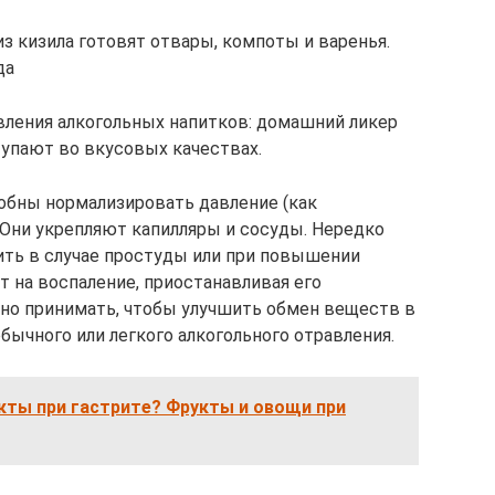
из кизила готовят отвары, компоты и варенья.
да
вления алкогольных напитков: домашний ликер
тупают во вкусовых качествах.
собны нормализировать давление (как
. Они укрепляют капилляры и сосуды. Нередко
ть в случае простуды или при повышении
 на воспаление, приостанавливая его
но принимать, чтобы улучшить обмен веществ в
ычного или легкого алкогольного отравления.
кты при гастрите? Фрукты и овощи при