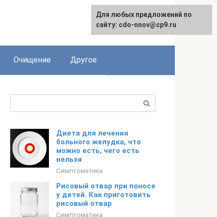
Для любых предложений по
сайту: cdo-nnov@cp9.ru
Очищение
Другое
Поиск:
Диета для лечения
больного желудка, что
можно есть, чего есть
нельзя
Симптоматика
Рисовый отвар при поносе
у детей. Как приготовить
рисовый отвар
Симптоматика