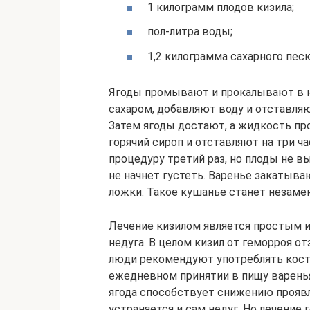
1 килограмм плодов кизила;
пол-литра воды;
1,2 килограмма сахарного песк
Ягоды промывают и прокалывают в н
сахаром, добавляют воду и отставляю
Затем ягоды достают, а жидкость пр
горячий сироп и отставляют на три ч
процедуру третий раз, но плоды не в
не начнет густеть. Варенье закатыв
ложки. Такое кушанье станет незам
Лечение кизилом является простым 
недуга. В целом кизил от геморроя 
люди рекомендуют употреблять косто
ежедневном принятии в пищу варенья
ягода способствует снижению прояв
устраняется и сам недуг. Но лечение