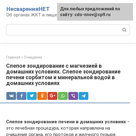
Перейти
НесваренияНЕТ
Для любых предложений по
к
Об органах ЖКТ и пищеварении
сайту: cdo-nnov@cp9.ru
контенту
Поиск:
Главная
»
Очищение
Слепое зондирование с магнезией в
домашних условиях. Слепое зондирование
печени сорбитом и минеральной водой в
домашних условиях
Слепое зондирование печени в домашних условиях
–
это лечебная процедура, которая направлена на
очищение органа, его протоков и желчного пузыря.