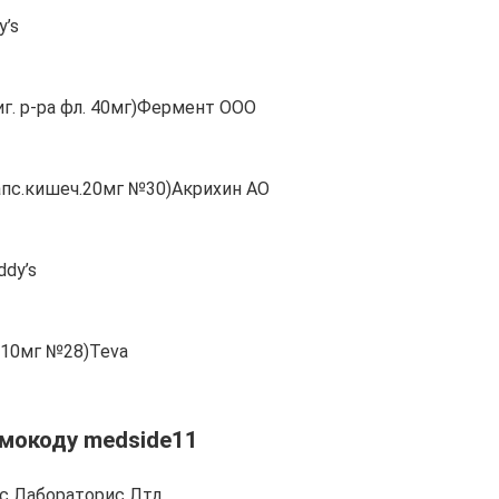
y’s
иг. р-ра фл. 40мг)Фермент ООО
апс.кишеч.20мг №30)Акрихин АО
dy’s
 10мг №28)Teva
мокоду medside11
’с Лабораторис Лтд