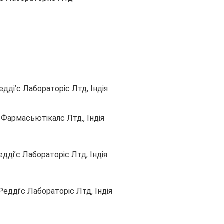
дді’с Лабораторіс Лтд, Індія
армасьютікалс Лтд., Індія
ді’с Лабораторіс Лтд, Індія
дді’с Лабораторіс Лтд, Індія