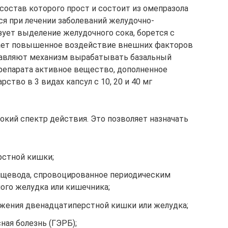
состав которого прост и состоит из омепразола
ся при лечении заболеваний желудочно-
зует выделение желудочного сока, борется с
ет повышенное воздействие внешних факторов
тавляют механизм вырабатывать базальный
препарата активное вещество, дополненное
тво в 3 видах капсул с 10, 20 и 40 мг
окий спектр действия. Это позволяет назначать
рстной кишки;
ищевода, спровоцированное периодическим
го желудка или кишечника;
жения двенадцатиперстной кишки или желудка;
ая болезнь (ГЭРБ);