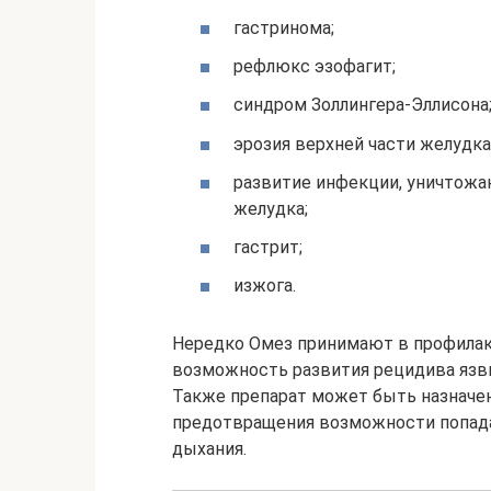
гастринома;
рефлюкс эзофагит;
синдром Золлингера-Эллисона
эрозия верхней части желудка
развитие инфекции, уничтожа
желудка;
гастрит;
изжога.
Нередко Омез принимают в профилак
возможность развития рецидива язв
Также препарат может быть назначен 
предотвращения возможности попада
дыхания.