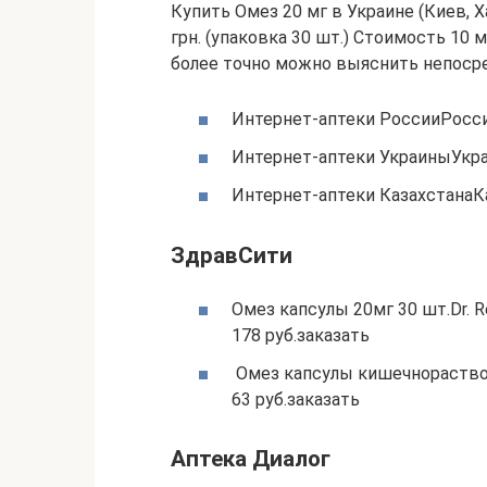
Купить Омез 20 мг в Украине (Киев, Х
грн. (упаковка 30 шт.) Стоимость 10 м
более точно можно выяснить непосре
Интернет-аптеки РоссииРосс
Интернет-аптеки УкраиныУкр
Интернет-аптеки КазахстанаК
ЗдравСити
Омез капсулы 20мг 30 шт.Dr. Re
178 руб.заказать
Омез капсулы кишечнораствор. 
63 руб.заказать
Аптека Диалог