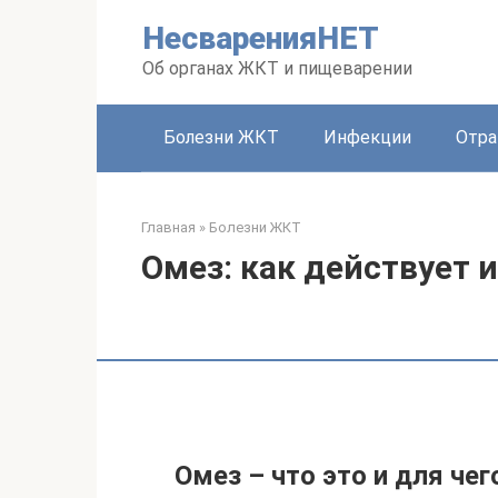
Перейти
НесваренияНЕТ
к
контенту
Об органах ЖКТ и пищеварении
Болезни ЖКТ
Инфекции
Отра
Главная
»
Болезни ЖКТ
Омез: как действует и
Омез – что это и для чег