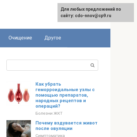
Для любых предложений по
сайту: cdo-nnov@cp9.ru
Очищение
Другое
Поиск:
Как убрать
геморроидальные узлы с
помощью препаратов,
народных рецептов и
операций?
Болезни ЖКТ
Почему вздувается живот
после овуляции
Симптоматика