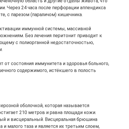
ечёночную область и другие отделы живота, что
и. Через 24 часа после перфорации аппендикса
е, с парезом (параличом) кишечника.
ктивации иммунной системы, массивной
ложнениям. Без лечения перитонит приводит к
ающему с полиорганной недостаточностью,
м.
т от состояния иммунитета и здоровья больного,
ечного содержимого, истёкшего в полость
ерозной оболочкой, которая называется
стигает 210 метров и равна площади кожи.
ный и висцеральный. Висцеральная брюшина
и малого таза и является их третьим слоем,