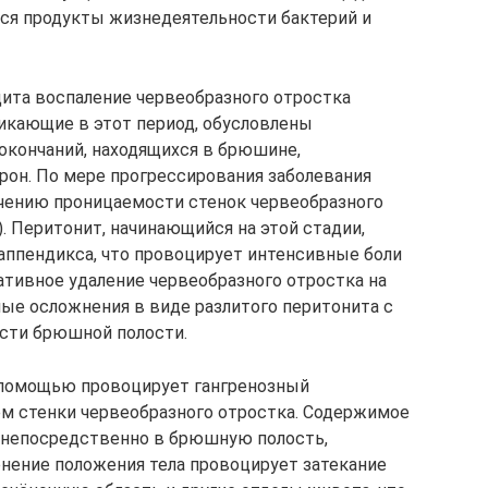
я продукты жизнедеятельности бактерий и
цита воспаление червеобразного отростка
никающие в этот период, обусловлены
кончаний, находящихся в брюшине,
он. По мере прогрессирования заболевания
ичению проницаемости стенок червеобразного
. Перитонит, начинающийся на этой стадии,
ппендикса, что провоцирует интенсивные боли
ативное удаление червеобразного отростка на
ые осложнения в виде разлитого перитонита с
асти брюшной полости.
 помощью провоцирует гангренозный
ем стенки червеобразного отростка. Содержимое
т непосредственно в брюшную полость,
нение положения тела провоцирует затекание