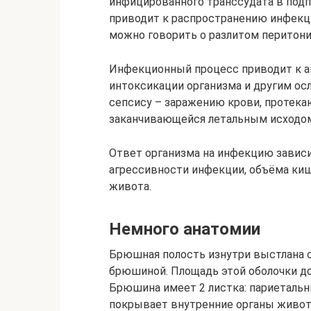
инфицированного транссудата в подп
приводит к распространению инфекци
можно говорить о разлитом перитонит
Инфекционный процесс приводит к а
интоксикации организма и другим ос
сепсису – заражению крови, протек
заканчивающейся летальным исходо
Ответ организма на инфекцию зависи
агрессивности инфекции, объёма киш
живота.
Немного анатомии
Брюшная полость изнутри выстлана с
брюшиной. Площадь этой оболочки до
Брюшина имеет 2 листка: париеталь
покрывает внутренние органы живота 