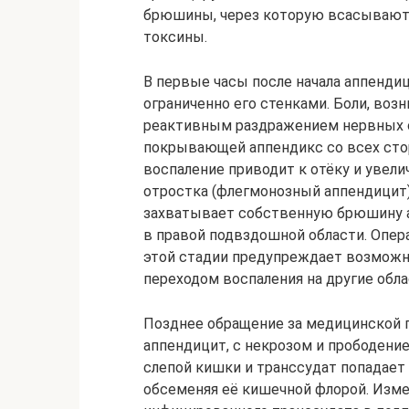
брюшины, через которую всасываютс
токсины.
В первые часы после начала аппенди
ограниченно его стенками. Боли, воз
реактивным раздражением нервных о
покрывающей аппендикс со всех стор
воспаление приводит к отёку и увел
отростка (флегмонозный аппендицит)
захватывает собственную брюшину а
в правой подвздошной области. Опер
этой стадии предупреждает возможн
переходом воспаления на другие обл
Позднее обращение за медицинской
аппендицит, с некрозом и прободени
слепой кишки и транссудат попадае
обсеменяя её кишечной флорой. Изме