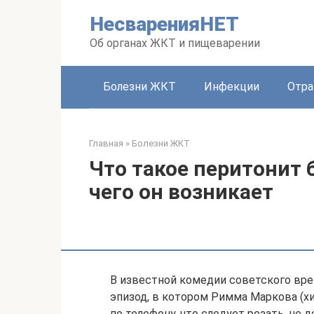
Перейти
НесваренияНЕТ
к
контенту
Об органах ЖКТ и пищеварении
Болезни ЖКТ
Инфекции
Отра
Главная
»
Болезни ЖКТ
Что такое перитонит 
чего он возникает
В известной комедии советского вр
эпизод, в котором Римма Маркова (хир
по телефону, что следует резать, не 