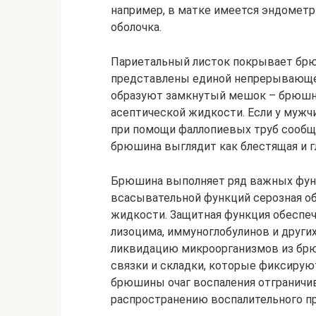
например, в матке имеется эндометри
оболочка.
Париетальный листок покрывает брю
представлены единой непрерывающейс
образуют замкнутый мешок – брюшная
асептической жидкости. Если у мужч
при помощи фаллопиевых труб сообщ
брюшина выглядит как блестящая и г
Брюшина выполняет ряд важных функ
всасывательной функций серозная об
жидкости. Защитная функция обеспе
лизоцима, иммуноглобулинов и други
ликвидацию микроорганизмов из брю
связки и складки, которые фиксирую
брюшины очаг воспаления отграничив
распространению воспалительного п