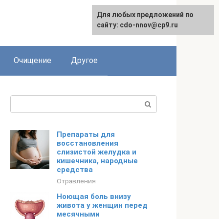
Для любых предложений по
сайту: cdo-nnov@cp9.ru
Очищение
Другое
Поиск:
Препараты для
восстановления
слизистой желудка и
кишечника, народные
средства
Отравления
Ноющая боль внизу
живота у женщин перед
месячными