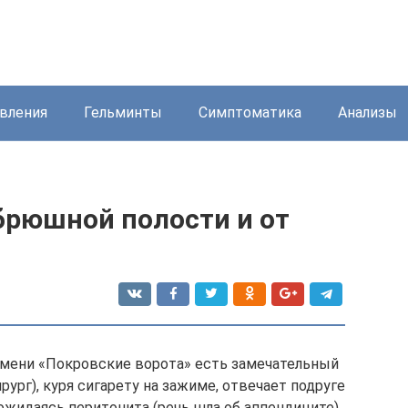
вления
Гельминты
Симптоматика
Анализы
брюшной полости и от
емени «Покровские ворота» есть замечательный
ург), куря сигарету на зажиме, отвечает подруге
дожидаясь перитонита (речь шла об аппендиците).