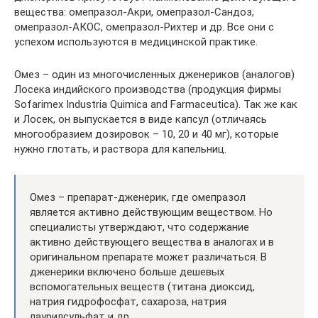
вещества: омепразол-Акри, омепразол-Сандоз,
омепразол-АКОС, омепразол-Рихтер и др. Все они с
успехом используются в медицинской практике.
Омез – один из многочисленных дженериков (аналогов)
Лосека индийского производства (продукция фирмы
Sofarimex Industria Quimica and Farmaceutica). Так же как
и Лосек, он выпускается в виде капсул (отличаясь
многообразием дозировок – 10, 20 и 40 мг), которые
нужно глотать, и раствора для капельниц.
Омез – препарат-дженерик, где омепразол
является активно действующим веществом. Но
специалисты утверждают, что содержание
активно действующего вещества в аналогах и в
оригинальном препарате может различаться. В
дженерики включено больше дешевых
вспомогательных веществ (титана диоксид,
натрия гидрофосфат, сахароза, натрия
лаурилсульфат и др.