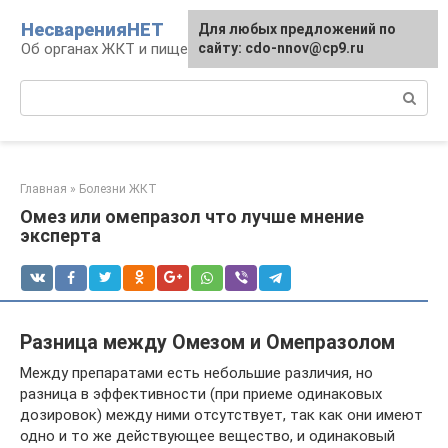
Перейти
НесваренияНЕТ
Для любых предложений по
к
Об органах ЖКТ и пищеварении
сайту: cdo-nnov@cp9.ru
контенту
Поиск:
Главная
»
Болезни ЖКТ
Омез или омепразол что лучше мнение
эксперта
Разница между Омезом и Омепразолом
Между препаратами есть небольшие различия, но
разница в эффективности (при приеме одинаковых
дозировок) между ними отсутствует, так как они имеют
одно и то же действующее вещество, и одинаковый