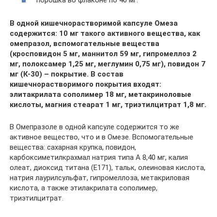
порошка во флаконе по 40 мг.
В одной кишечнорастворимой капсуле Омеза
содержится: 10 мг такого активного вещества, как
омепразол, вспомогательные вещества
(кросповидон 5 мг, маннитол 59 мг, гипромеллоз 2
мг, полоксамер 1,25 мг, меглумин 0,75 мг), повидон 7
мг (К-30) – покрытие. В состав
кишечнорастворимого покрытия входят:
элитакрилата сополимер 18 мг, метакриноловые
кислоты, магния стеарат 1 мг, триэтилцитрат 1,8 мг.
В Омепразоле в одной капсуле содержится то же
активное вещество, что и в Омезе. Вспомогательные
вещества: сахарная крупка, повидон,
карбоксиметилкрахмал натрия типа А 8,40 мг, калия
олеат, диоксид титана (Е171), тальк, олеиновая кислота,
натрия лаурилсульфат, гипромеллоза, метакриловая
кислота, а также этилакрилата сополимер,
триэтилцитрат.