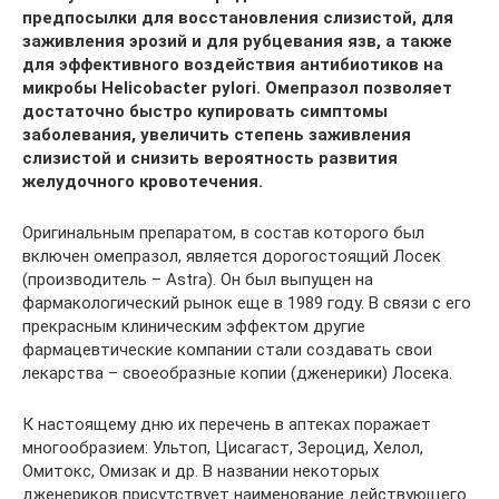
предпосылки для восстановления слизистой, для
заживления эрозий и для рубцевания язв, а также
для эффективного воздействия антибиотиков на
микробы Helicobacter pylori. Омепразол позволяет
достаточно быстро купировать симптомы
заболевания, увеличить степень заживления
слизистой и снизить вероятность развития
желудочного кровотечения.
Оригинальным препаратом, в состав которого был
включен омепразол, является дорогостоящий Лосек
(производитель – Astra). Он был выпущен на
фармакологический рынок еще в 1989 году. В связи с его
прекрасным клиническим эффектом другие
фармацевтические компании стали создавать свои
лекарства – своеобразные копии (дженерики) Лосека.
К настоящему дню их перечень в аптеках поражает
многообразием: Ультоп, Цисагаст, Зероцид, Хелол,
Омитокс, Омизак и др. В названии некоторых
дженериков присутствует наименование действующего