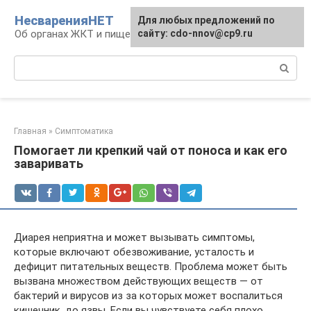
Перейти
НесваренияНЕТ
Для любых предложений по
к
Об органах ЖКТ и пищеварении
сайту: cdo-nnov@cp9.ru
контенту
Поиск:
Главная
»
Симптоматика
Помогает ли крепкий чай от поноса и как его
заваривать
Диарея неприятна и может вызывать симптомы,
которые включают обезвоживание, усталость и
дефицит питательных веществ. Проблема может быть
вызвана множеством действующих веществ — от
бактерий и вирусов из за которых может воспалиться
кишечник, до язвы. Если вы чувствуете себя плохо,