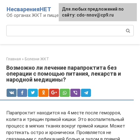
Перейти
НесваренияНЕТ
Для любых предложений по
к
Об органах ЖКТ и пищеварении
сайту: cdo-nnov@cp9.ru
контенту
Поиск:
Главная
»
Болезни ЖКТ
Возможно ли лечение парапроктита без
операции с помощью питания, лекарств и
народной медицины?
Парапроктит находится на 4 месте после геморроя,
колита и трещин прямой кишки. Это воспалительный
процесс в мягких тканях вокруг прямой кишки. Может
протекать остро и хронически. Проявляется не
связанными с дефекацией болью и зудом в прямой