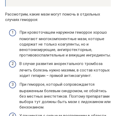
Рассмотрим, какие мази могут помочь в отдельных
случаях геморроя:
При кровоточащем наружном геморрое хорошо
помогают многокомпонентные мази, которые
содержат не только коагулянты, но и
венотонизирующие, ангипротекторные,
противовоспалительные и вяжущие ингредиенты.
В случае развития аноректального тромбоза
лечить болезнь нужно мазями, в состав которых
ходит гепарин – прямой антикоагулянт.
При геморрое, который сопровождается
выраженным болевым синдромом, не обойтись
без местных анестетиков. Поэтому препаратами
выбора тут должны быть мази с лидокаином или
бензокаином.
У пациентов с сильным воспалением в области