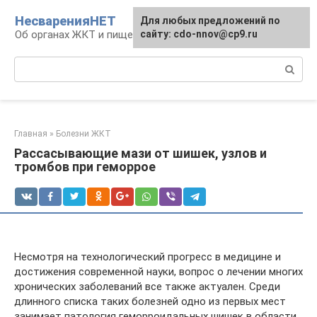
Перейти
НесваренияНЕТ
Для любых предложений по
к
Об органах ЖКТ и пищеварении
сайту: cdo-nnov@cp9.ru
контенту
Поиск:
Главная
»
Болезни ЖКТ
Рассасывающие мази от шишек, узлов и
тромбов при геморрое
Несмотря на технологический прогресс в медицине и
достижения современной науки, вопрос о лечении многих
хронических заболеваний все также актуален. Среди
длинного списка таких болезней одно из первых мест
занимает патология геморроидальных шишек в области