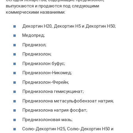
выпускаются и продаются под следующими
коммерческими названиями:
Декортин Н20, Декортин Н5 и Декортин Н50;
Медопред;
Преднизол;
Преднизолон;
Преднизолон буфус;
Преднизолон-Никомед;
Преднизолон-Ферейн;
Преднизолона гемисукцинат;
Преднизолона метасульфобензоат натрия;
Преднизолона натрия фосфат;
Преднизолоновая мазь;
Солю-Декортин Н25, Солю-Декортин Н50 и