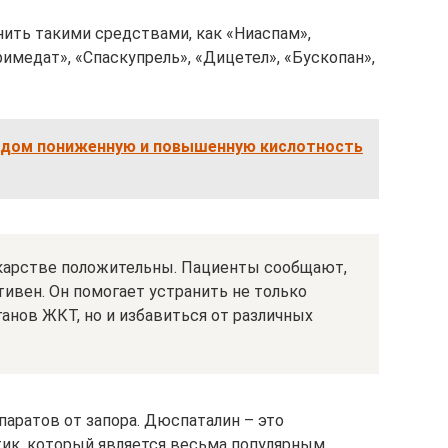
ить такими средствами, как «Ниаспам»,
римедат», «Спаскупрель», «Дицетел», «Бускопан»,
едом пониженную и повышенную кислотность
карстве положительны. Пациенты сообщают,
ивен. Он помогает устранить не только
анов ЖКТ, но и избавиться от различных
аратов от запора. Дюспаталин – это
к, который является весьма популярным