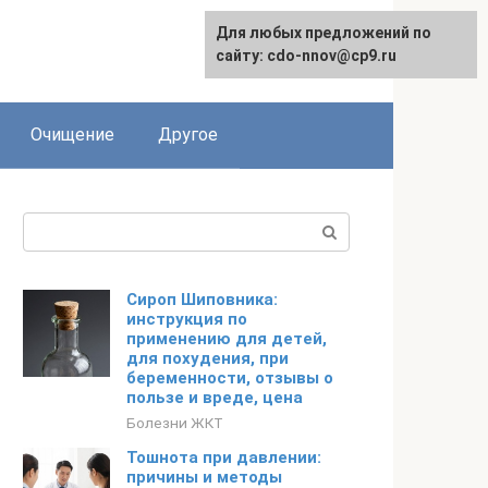
Для любых предложений по
сайту: cdo-nnov@cp9.ru
Очищение
Другое
Поиск:
Сироп Шиповника:
инструкция по
применению для детей,
для похудения, при
беременности, отзывы о
пользе и вреде, цена
Болезни ЖКТ
Тошнота при давлении:
причины и методы