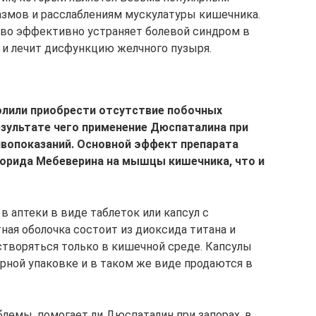
азмов и расслаблениям мускулатуры кишечника.
тво эффективно устраняет болевой синдром в
 и лечит дисфункцию желчного пузыря.
олили приобрести отсутствие побочных
езультате чего применение Дюспаталина при
ивопоказаний. Основной эффект препарата
лорида Мебеверина на мышцы кишечника, что и
в аптеки в виде таблеток или капсул с
ая оболочка состоит из диоксида титана и
створяться только в кишечной среде. Капсулы
рной упаковке и в таком же виде продаются в
лемы, помогает ли Дюспаталин при запорах, в