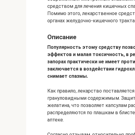
средством для лечения кишечных сп
Помимо этого, лекарственное средс
органах желудочно-кишечного тракта
Описание
Популярность этому средству позв
эффектов и малая токсичность, в р
запорах практически не имеет прот
заключается в воздействии гидрох
снимает спазмы.
Как правило, лекарство поставляется 
грануловидными содержимым. Защитн
желатина, что позволяет капсулам ра
распределяются по плашкам в блисте
аптеке.
Согласно отзывам, относительно проб