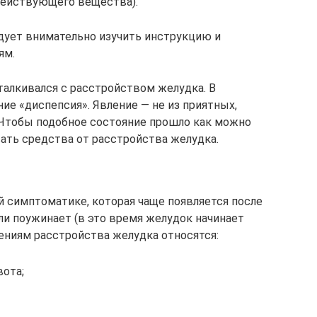
действующего вещества).
едует внимательно изучить инструкцию и
ям.
талкивался с расстройством желудка. В
ие «диспепсия». Явление — не из приятных,
 Чтобы подобное состояние прошло как можно
вать средства от расстройства желудка.
й симптоматике, которая чаще появляется после
или поужинает (в это время желудок начинает
лениям расстройства желудка относятся:
ота;