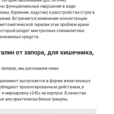
 сегодня заболевание достаточно
рны функциональные нарушения в виде
мы, бурление, вздутие) и расстройства стула в
ования. Встречается изменение консистенции
имптоматической терапии этих проблем врачи
который входят миотропные спазмолитики.
азначаемых средств.
алин от запора, для кишечника,
и запорах, мы расскажем ниже.
едикамент выпускается в форме желатиновых
 обладают пролонгированным действием, а
и маркировку «245» на корпусе. В качестве
е или практически белые гранулы.