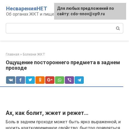
Перейти
НесваренияНЕТ
Для любых предложений по
к
Об органах ЖКТ и пищеварении
сайту: cdo-nnov@cp9.ru
контенту
Поиск:
Главная
»
Болезни ЖКТ
Ощущение постороннего предмета в заднем
проходе
Ах, как болит, жжет и режет…
Боль в заднем проходе может быть ярко выраженной, и
носить кратковременное свойство: быстро появляться