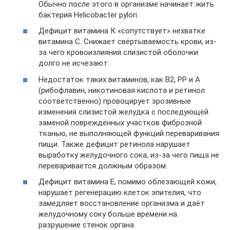
Обычно после этого в организме начинает жить
бактерия Helicobacter pylori.
Дефицит витамина К «сопутствует» нехватке
витамина С. Снижает свёртываемость крови, из-
за чего кровоизлияния слизистой оболочки
долго не исчезают.
Недостаток таких витаминов, как В2, РР и А
(рибофлавин, никотиновая кислота и ретинол
соответственно) провоцирует эрозивные
изменения слизистой желудка с последующей
заменой повреждённых участков фиброзной
тканью, не выполняющей функций переваривания
пищи. Также дефицит ретинола нарушает
выработку желудочного сока, из-за чего пища не
переваривается должным образом.
Дефицит витамина Е, помимо облезающей кожи,
нарушает регенерацию клеток эпителия, что
замедляет восстановление организма и даёт
желудочному соку больше времени на
разрушение стенок органа.