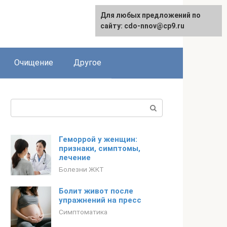
Для любых предложений по
сайту: cdo-nnov@cp9.ru
Очищение
Другое
Поиск:
Геморрой у женщин:
признаки, симптомы,
лечение
Болезни ЖКТ
Болит живот после
упражнений на пресс
Симптоматика