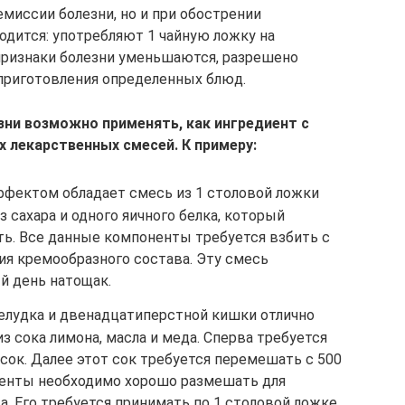
миссии болезни, но и при обострении
одится: употребляют 1 чайную ложку на
признаки болезни уменьшаются, разрешено
приготовления определенных блюд.
зни возможно применять, как ингредиент с
 лекарственных смесей. К примеру:
фектом обладает смесь из 1 столовой ложки
з сахара и одного яичного белка, который
ть. Все данные компоненты требуется взбить с
я кремообразного состава. Эту смесь
й день натощак.
желудка и двенадцатиперстной кишки отлично
з сока лимона, масла и меда. Сперва требуется
 сок. Далее этот сок требуется перемешать с 500
оненты необходимо хорошо размешать для
а. Его требуется принимать по 1 столовой ложке