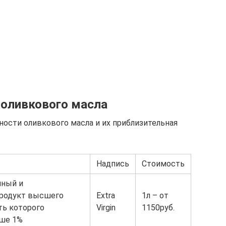
 оливкового масла
ости оливкового масла и их приблизительная
Надпись
Стоимость
нный и
продукт высшего
Extra
1л – от
ть которого
Virgin
1150руб.
ьше 1%