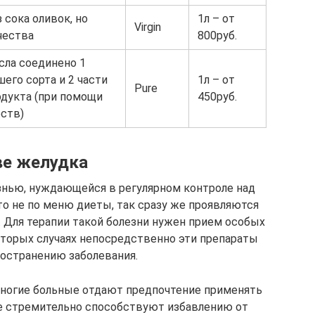
 сока оливок, но
1л – от
Virgin
чества
800руб.
сла соединено 1
его сорта и 2 части
1л – от
Pure
одукта (при помощи
450руб.
ств)
ве желудка
знью, нуждающейся в регулярном контроле над
о не по меню диеты, так сразу же проявляются
 Для терапии такой болезни нужен прием особых
торых случаях непосредственно эти препараты
остранению заболевания.
многие больные отдают предпочтение применять
е стремительно способствуют избавлению от