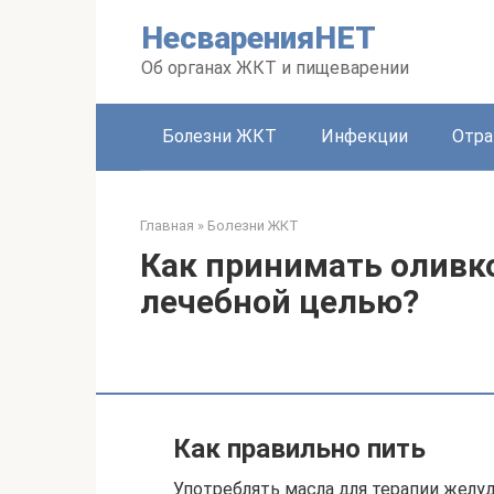
Перейти
НесваренияНЕТ
к
контенту
Об органах ЖКТ и пищеварении
Болезни ЖКТ
Инфекции
Отра
Главная
»
Болезни ЖКТ
Как принимать оливко
лечебной целью?
Как правильно пить
Употреблять масла для терапии желу