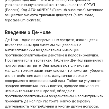
упаковка и выпускающий контроль качества: ОРТАТ
(Россия) Код ATX: A02BX05 (Bismuth subcitrate) Активное
вещество: висмута трикалия дицитрат (bismuthate,
tripotassium dicitrato)
Введение о Де-Ноле
Де-Нол – одно из современных средств, являющееся
лекарственным для системы пищеварения с
антисептическим воздействием, имеющее
противовоспалительное действие в полости желудка.
Поставляется в таблетках. Таблетки Де-Нол применяют
при остром гастрите. Они покрывают слизистую
желудка тонким защитным слоем, что помогает уберечь
его от действия желчного, желудочного сока, и
содержимого перевариваемой еды. Таблетки улучшают
процесс появления новых клеток, процесс заживления
незначительных язв и эрозий, обладают
противовоспалительным воздействием. Рассмотрим как
применять де нол при гастрите, какую дозировку,
длительность употребления и многие другие вопросы.