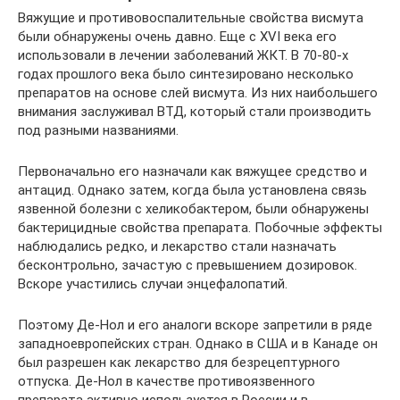
Вяжущие и противовоспалительные свойства висмута
были обнаружены очень давно. Еще с XVI века его
использовали в лечении заболеваний ЖКТ. В 70-80-х
годах прошлого века было синтезировано несколько
препаратов на основе слей висмута. Из них наибольшего
внимания заслуживал ВТД, который стали производить
под разными названиями.
Первоначально его назначали как вяжущее средство и
антацид. Однако затем, когда была установлена связь
язвенной болезни с хеликобактером, были обнаружены
бактерицидные свойства препарата. Побочные эффекты
наблюдались редко, и лекарство стали назначать
бесконтрольно, зачастую с превышением дозировок.
Вскоре участились случаи энцефалопатий.
Поэтому Де-Нол и его аналоги вскоре запретили в ряде
западноевропейских стран. Однако в США и в Канаде он
был разрешен как лекарство для безрецептурного
отпуска. Де-Нол в качестве противоязвенного