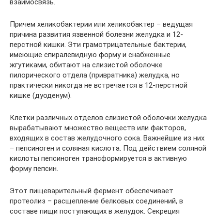
взаимосвязь.
Причем хеликобактерии или хеликобактер – ведущая
причина развития язвенной болезни желудка и 12-
перстной кишки. Эти грамотрицательные бактерии,
имеющие спиралевидную форму и снабженные
жгутиками, обитают на слизистой оболочке
пилорического отдела (привратника) желудка, но
практически никогда не встречается в 12-перстной
кишке (дуоденум).
Клетки различных отделов слизистой оболочки желудка
вырабатывают множество веществ или факторов,
входящих в состав желудочного сока. Важнейшие из них
– пепсиноген и соляная кислота. Под действием соляной
кислоты пепсиноген трансформируется в активную
форму пепсин.
Этот пищеварительный фермент обеспечивает
протеолиз – расщепление белковых соединений, в
составе пищи поступающих в желудок. Секреция