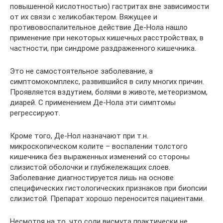
повышенной кислотностью) гастритах вне зависимости
от их связи с хеликобактером. Вяжущее и
противовоспалительное действие Де-Нола нашло
применение при некоторых кишечных расстройствах, в
частности, при синдроме раздраженного кишечника.
Это не самостоятельное заболевание, а
симптомокомплекс, развившийся в силу многих причин.
Проявляется вздутием, болями в животе, метеоризмом,
диарей. С применением Де-Нола эти симптомы
регрессируют.
Кроме того, Де-Нол назначают при т.н.
микроскопическом колите – воспалении толстого
кишечника без выраженных изменений со стороны
слизистой оболочки и глубжележащих слоев.
Заболевание диагностируется лишь на основе
специфических гистологических признаков при биопсии
слизистой. Препарат хорошо переносится пациентами.
Несмотря на то, что соли висмута практически не