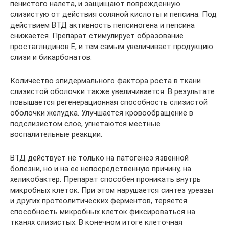
пенистого налета, и защищают поврежденную
слизистую от действия соляной кислоты и пепсина. Под
действием ВТД активность пепсиногена и пепсина
снижается. Препарат стимулирует образование
простаглндинов Е, и тем самым увеличивает продукцию
слизи и бикарбонатов.
Количество эпидермального фактора роста в ткани
слизистой оболочки также увеличивается. В результате
повышается регенерационная способность слизистой
оболочки желудка. Улучшается кровообращение в
подслизистом слое, угнетаются местные
воспалительные реакции.
ВТД действует не только на патогенез язвенной
болезни, но и на ее непосредственную причину, на
хеликобактер. Препарат способен проникать внутрь
микробных клеток. При этом нарушается синтез уреазы
и других протеолитических ферментов, теряется
способность микробных клеток фиксироваться на
тканях слизистых. В конечном итоге клеточная