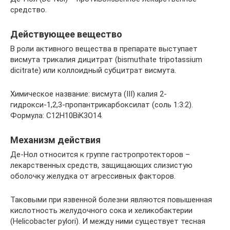
средство.
Действующее вещество
В роли активного вещества в препарате выступает
висмута трикалия дицитрат (bismuthate tripotassium
dicitrate) или коллоидный субцитрат висмута.
Химическое название: висмута (III) калия 2-
гидрокси-1,2,3-пропантрикарбоксилат (соль 1:3:2).
Формула: C12H10BiK3O14.
Механизм действия
Де-Нол относится к группе гастропротекторов –
лекарственных средств, защищающих слизистую
оболочку желудка от агрессивных факторов.
Таковыми при язвенной болезни являются повышенная
кислотность желудочного сока и хеликобактерии
(Helicobacter pylori). И между ними существует тесная