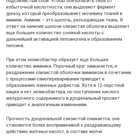
подслизистый слой. Чтобы обезопасить себя от
избыточной кислотности, они выделяют фермент
уреазу, который преобразовывает мочевину тканей в
аммиак. Аммиак – это щелочь, разъедающая ткань. В
ответ на наличие щелочи слизистая оболочка выделяет
еще большее количество соляной кислоты с
дальнейшей активацией пепсиногена и образованием
пепсина.
При этом хеликобактер образует еще большее
количество аммиака. Порочный круг замыкается, и
раздражение слизистой оболочки аммиаком в сочетании
с процессами самопереваривания приводит к
образованию язвенных дефектов. Хотя в 12-перстной
кишке и нет хеликобактера, но поступление кислого
желудочного содержимого в дуоденальный просвет
приводит к аналогичным изменениям.
Прочность дуоденальной слизистой снижается, она
становится более восприимчивой к раздражающему
действию желчных кислот, в составе желчи