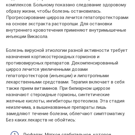
комплексов. Больному показано следование здоровому
образу жизни, чтобы болезнь остановилась.
Прогрессирование цирроза лечится гепатопротекторами
на основе экстракта расторопши. Для остановки
внутреннего кровотечения применяют внутримышечные
инъекции Викасола.
Болезнь вирусной этиологии разной активности требует
назначения кортикостероидных гормонов и
противовирусных препаратов. Декомпенсированный
цирроз лечится увеличенными дозами
гепатопротекторов (инъекции) и липотропными
лекарственными средствами. Терапия включает в себя
также прием витаминов. При билиарном циррозе
назначают стероидные гормоны, синтетические
желчные кислоты, ингибиторы протеолиза. Эта стадия
неизлечима, а вышеназванные препараты лишь
замедляют течение болезни, облегчают симптоматику.
Без каких лекарств не обойтись:
Дюфалак. Мягкое слабительное, которое,