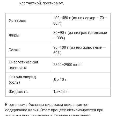
клетчаткой, протирают.
400–450 г (из них сахар – 70–
Углеводы
80 г)
80–90 г (из них растительные
Жиры
– 30%)
90–100 г (из них животные —
Белки
60%)
Энергетическая
2800–2900 ккал
ценность
Натрия хлорид
До 10 г
(соль)
Жидкость
1,5–2,0 л
В организме больных циррозом сокращается
содержание калия. Этот процесс активизируется при
асците и использовании в терапии мочегонных