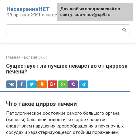
Перейти
НесваренияНЕТ
Для любых предложений по
к
Об органах ЖКТ и пищеварении
сайту: cdo-nnov@cp9.ru
контенту
Поиск:
Главная
»
Болезни ЖКТ
Существует ли лучшее лекарство от цирроза
печени?
Что такое цирроз печени
Патологическое состояние самого большого органа
(железы) брюшной полости, которое является
следствием нарушения кровообращения в печеночных
сосудах и характеризующееся стойким поражением,