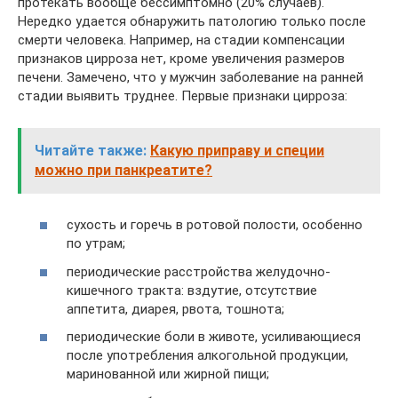
протекать вообще бессимптомно (20% случаев).
Нередко удается обнаружить патологию только после
смерти человека. Например, на стадии компенсации
признаков цирроза нет, кроме увеличения размеров
печени. Замечено, что у мужчин заболевание на ранней
стадии выявить труднее. Первые признаки цирроза:
Читайте также:
Какую приправу и специи
можно при панкреатите?
сухость и горечь в ротовой полости, особенно
по утрам;
периодические расстройства желудочно-
кишечного тракта: вздутие, отсутствие
аппетита, диарея, рвота, тошнота;
периодические боли в животе, усиливающиеся
после употребления алкогольной продукции,
маринованной или жирной пищи;