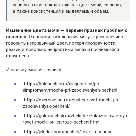
зависят такие показатели как цвет мочи, ее запах,
а также консистенция и выделяемый объем.
Изменение цвета мочи — первый признак проблем с
печенью.
О наличии заболевания могут красноречиво
говорить непривычный цвет, потеря прозрачности,
резкий и довольно неприятный запах и появившаяся
вдруг пена.
Используемые источники:
https://bolitpechen.ru/diagnostics/po-
simptomam/mocha-pri-zabolevaniyah-pecheni
https://microbiologu.ru/obshee/cvet-mochi-pri-
zabolevaniyax-pecheni/
https://golovaneboli.ru/zheludok/kak-izmenyaetsya-
tsvet-mochi-pri-tsirroze-pecheni.html
https://jeludok.com/pechen/tsvet-mochi-pri-