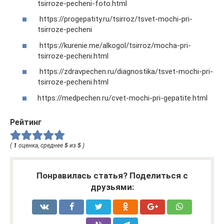
tsirroze-pecheni-foto.html
https://progepatity.ru/tsirroz/tsvet-mochi-pri-
tsirroze-pecheni
https://kurenie.me/alkogol/tsirroz/mocha-pri-
tsirroze-pecheni.html
https://zdravpechen.ru/diagnostika/tsvet-mochi-pri-
tsirroze-pecheni.html
https://medpechen.ru/cvet-mochi-pri-gepatite.html
Рейтинг
(
1
оценка, среднее
5
из
5
)
Понравилась статья? Поделиться с
друзьями: