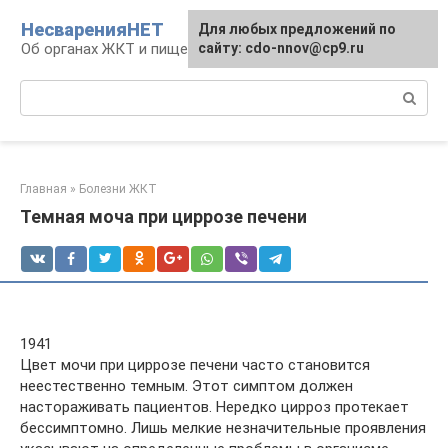
Перейти
НесваренияНЕТ
Для любых предложений по
к
Об органах ЖКТ и пищеварении
сайту: cdo-nnov@cp9.ru
контенту
Поиск:
Главная
»
Болезни ЖКТ
Темная моча при циррозе печени
1941
Цвет мочи при циррозе печени часто становится
неестественно темным. Этот симптом должен
настораживать пациентов. Нередко цирроз протекает
бессимптомно. Лишь мелкие незначительные проявления