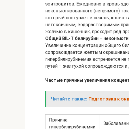
эритроцитов. Ежедневно в кровь здо
неконъюгированного (непрямого) ток
который поступает в печень, конъюг
нетоксичным, водорастворимым пря
желчью в кишечник, проходит ряд пр
Общий BIL-T билирубин = неконъюгир
Увеличение концентрации общего бил
сопровождается жёлтым окрашивание
гипербилирубинемия встречается не 
путей – желтухой сопровождаются и 
Частые причины увеличения концен
Читайте также:
Подготовка к эн
Причина
Заболевани
гипербилирубинемии