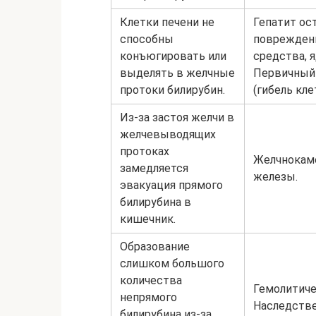
Клетки печени не
Гепатит ос
способны
повреждени
конъюгировать или
средства, 
выделять в желчные
Первичный 
протоки билирубин.
(гибель кле
Из-за застоя желчи в
желчевыводящих
протоках
Желчнокаме
замедляется
железы.
эвакуация прямого
билирубина в
кишечник.
Образование
слишком большого
количества
Гемолитиче
непрямого
Наследстве
билирубина из-за