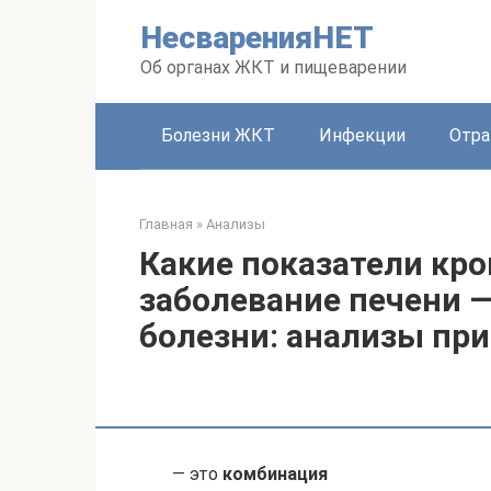
Перейти
НесваренияНЕТ
к
контенту
Об органах ЖКТ и пищеварении
Болезни ЖКТ
Инфекции
Отра
Главная
»
Анализы
Какие показатели кро
заболевание печени —
болезни: анализы при
— это
комбинация