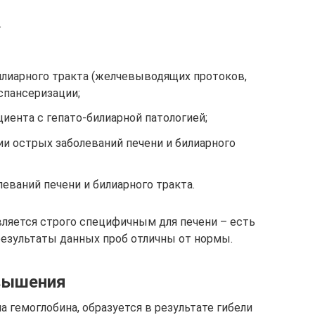
.
илиарного тракта (желчевыводящих протоков,
спансеризации;
иента с гепато-билиарной патологией;
и острых заболеваний печени и билиарного
еваний печени и билиарного тракта.
вляется строго специфичным для печени – есть
результаты данных проб отличны от нормы.
овышения
 гемоглобина, образуется в результате гибели