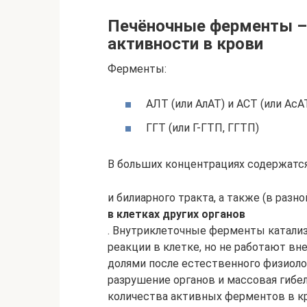
Печёночные ферменты –
активности в крови
Ферменты:
АЛТ (или АлАТ) и АСТ (или АсА
ГГТ (или Г-ГТП, ГГТП)
В больших концентрациях содержатс
и билиарного тракта, а также (в разно
в клетках других органов
. Внутриклеточные ферменты катали
реакции в клетке, но не работают вн
долями после естественного физиоло
разрушение органов и массовая гиб
количества активных ферментов в к