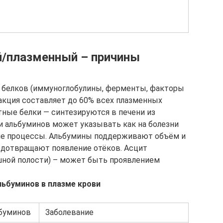
/плазменный – причины
х белков (иммуноглобулины, ферменты, факторы
ракция составляет до 60% всех плазменных
тные белки — синтезируются в печени из
 альбуминов может указывать как на болезни
ские процессы. Альбумины поддерживают объём и
едотвращают появление отёков. Асцит
шной полости) – может быть проявлением
ьбуминов в плазме крови
буминов
Заболевание