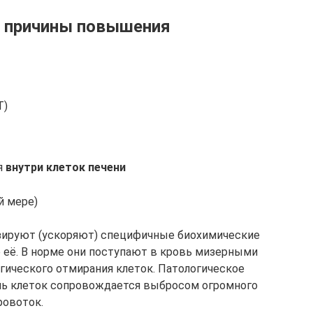
 причины повышения
Т)
я
внутри клеток печени
й мере)
зируют (ускоряют) специфичные биохимические
е её. В норме они поступают в кровь мизерными
гического отмирания клеток. Патологическое
ель клеток сопровождается выбросом огромного
ровоток.