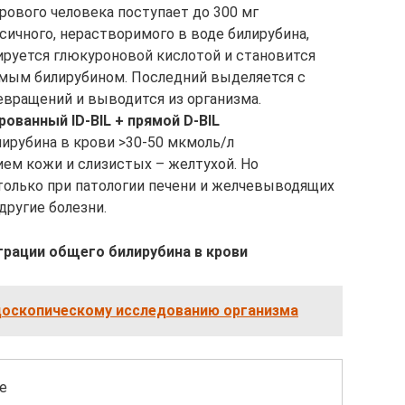
рового человека поступает до 300 мг
сичного, нерастворимого в воде билирубина,
ируется глюкуроновой кислотой и становится
мым билирубином. Последний выделяется с
евращений и выводится из организма.
ованный ID-BIL + прямой D-BIL
ирубина в крови >30-50 мкмоль/л
м кожи и слизистых – желтухой. Но
только при патологии печени и желчевыводящих
другие болезни.
трации общего билирубина в крови
доскопическому исследованию организма
е