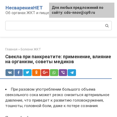
Перейти
НесваренияНЕТ
Для любых предложений по
к
Об органах ЖКТ и пищеварении
сайту: cdo-nnov@cp9.ru
контенту
Поиск:
Главная
»
Болезни ЖКТ
Свекла при панкреатите: применение, влияние
на организм, советы медиков
При разовом употреблении большого объема
свекольного сока может резко снизиться артериальное
давление, что приведет к развитию головокружения,
тошноты, головной боли, даже к потере сознания.