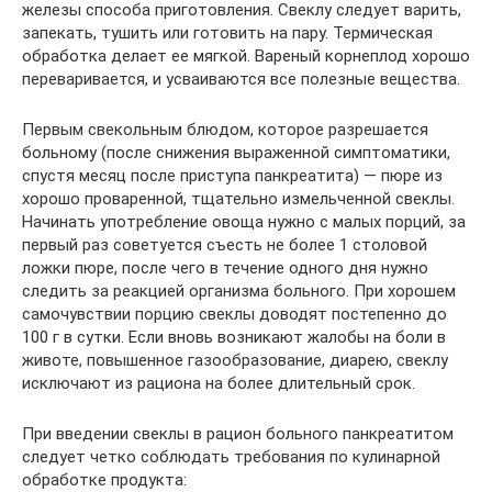
железы способа приготовления. Свеклу следует варить,
запекать, тушить или готовить на пару. Термическая
обработка делает ее мягкой. Вареный корнеплод хорошо
переваривается, и усваиваются все полезные вещества.
Первым свекольным блюдом, которое разрешается
больному (после снижения выраженной симптоматики,
спустя месяц после приступа панкреатита) — пюре из
хорошо проваренной, тщательно измельченной свеклы.
Начинать употребление овоща нужно с малых порций, за
первый раз советуется съесть не более 1 столовой
ложки пюре, после чего в течение одного дня нужно
следить за реакцией организма больного. При хорошем
самочувствии порцию свеклы доводят постепенно до
100 г в сутки. Если вновь возникают жалобы на боли в
животе, повышенное газообразование, диарею, свеклу
исключают из рациона на более длительный срок.
При введении свеклы в рацион больного панкреатитом
следует четко соблюдать требования по кулинарной
обработке продукта: