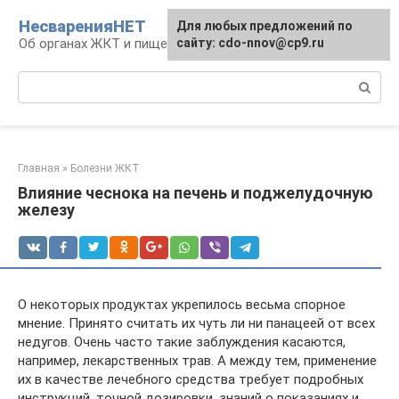
Перейти
НесваренияНЕТ
Для любых предложений по
к
Об органах ЖКТ и пищеварении
сайту: cdo-nnov@cp9.ru
контенту
Поиск:
Главная
»
Болезни ЖКТ
Влияние чеснока на печень и поджелудочную
железу
О некоторых продуктах укрепилось весьма спорное
мнение. Принято считать их чуть ли ни панацеей от всех
недугов. Очень часто такие заблуждения касаются,
например, лекарственных трав. А между тем, применение
их в качестве лечебного средства требует подробных
инструкций, точной дозировки, знаний о показаниях и