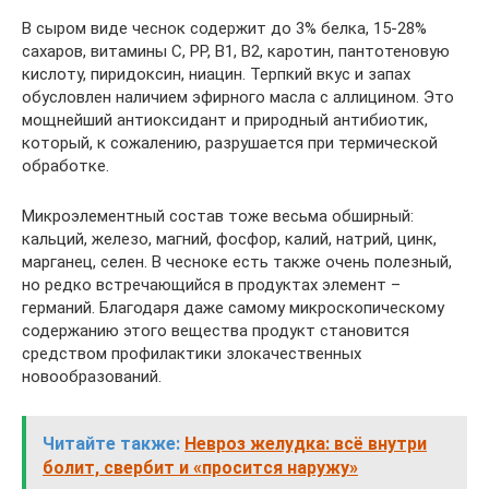
В сыром виде чеснок содержит до 3% белка, 15-28%
сахаров, витамины С, РР, В1, В2, каротин, пантотеновую
кислоту, пиридоксин, ниацин. Терпкий вкус и запах
обусловлен наличием эфирного масла с аллицином. Это
мощнейший антиоксидант и природный антибиотик,
который, к сожалению, разрушается при термической
обработке.
Микроэлементный состав тоже весьма обширный:
кальций, железо, магний, фосфор, калий, натрий, цинк,
марганец, селен. В чесноке есть также очень полезный,
но редко встречающийся в продуктах элемент –
германий. Благодаря даже самому микроскопическому
содержанию этого вещества продукт становится
средством профилактики злокачественных
новообразований.
Читайте также:
Невроз желудка: всё внутри
болит, свербит и «просится наружу»