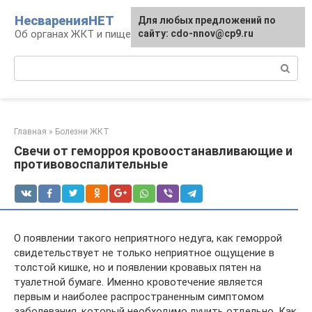
Перейти
НесваренияНЕТ
Для любых предложений по
к
Об органах ЖКТ и пищеварении
сайту: cdo-nnov@cp9.ru
контенту
Поиск:
Главная
»
Болезни ЖКТ
Свечи от геморроя кровоостанавливающие и
противовоспалительные
О появлении такого неприятного недуга, как геморрой
свидетельствует не только неприятное ощущение в
толстой кишке, но и появлении кровавых пятен на
туалетной бумаге. Именно кровотечение является
первым и наиболее распространенным симптомом
заболевания, который необходимо лучить отдельно. Как