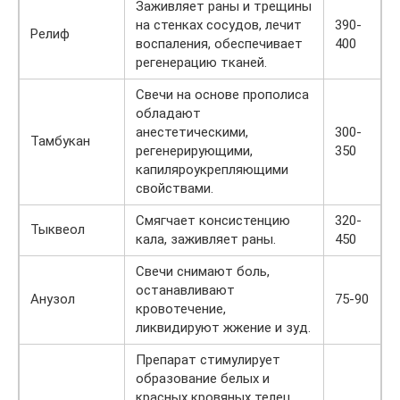
Заживляет раны и трещины
на стенках сосудов, лечит
390-
Релиф
воспаления, обеспечивает
400
регенерацию тканей.
Свечи на основе прополиса
обладают
анестетическими,
300-
Тамбукан
регенерирующими,
350
капиляроукрепляющими
свойствами.
Смягчает консистенцию
320-
Тыквеол
кала, заживляет раны.
450
Свечи снимают боль,
останавливают
Анузол
75-90
кровотечение,
ликвидируют жжение и зуд.
Препарат стимулирует
образование белых и
красных кровяных телец,