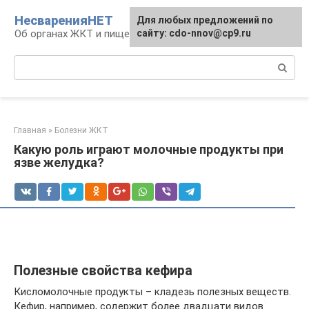
Перейти
НесваренияНЕТ
Для любых предложений по
к
Об органах ЖКТ и пищеварении
сайту: cdo-nnov@cp9.ru
контенту
Поиск:
Главная
»
Болезни ЖКТ
Какую роль играют молочные продукты при
язве желудка?
Полезные свойства кефира
Кисломолочные продукты – кладезь полезных веществ.
Кефир, например, содержит более двадцати видов