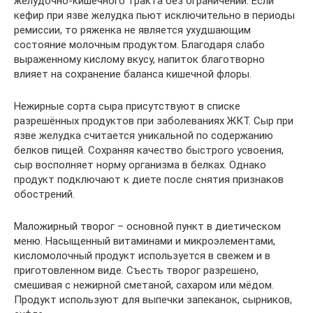
желудочно-кишечного тракта без ограничений. Если
кефир при язве желудка пьют исключительно в периоды
ремиссии, то ряженка не является ухудшающим
состояние молочным продуктом. Благодаря слабо
выраженному кислому вкусу, напиток благотворно
влияет на сохранение баланса кишечной флоры.
Нежирные сорта сыра присутствуют в списке
разрешённых продуктов при заболеваниях ЖКТ. Сыр при
язве желудка считается уникальной по содержанию
белков пищей. Сохраняя качество быстрого усвоения,
сыр восполняет норму организма в белках. Однако
продукт подключают к диете после снятия признаков
обострений.
Маложирный творог – основной пункт в диетическом
меню. Насыщенный витаминами и микроэлементами,
кисломолочный продукт используется в свежем и в
приготовленном виде. Съесть творог разрешено,
смешивая с нежирной сметаной, сахаром или мёдом.
Продукт используют для выпечки запеканок, сырников,