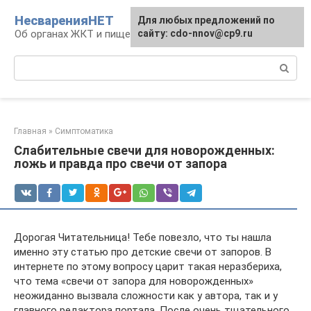
Перейти
НесваренияНЕТ
Для любых предложений по
к
Об органах ЖКТ и пищеварении
сайту: cdo-nnov@cp9.ru
контенту
Поиск:
Главная
»
Симптоматика
Слабительные свечи для новорожденных:
ложь и правда про свечи от запора
Дорогая Читательница! Тебе повезло, что ты нашла
именно эту статью про детские свечи от запоров. В
интернете по этому вопросу царит такая неразбериха,
что тема «свечи от запора для новорожденных»
неожиданно вызвала сложности как у автора, так и у
главного редактора портала. После очень тщательного