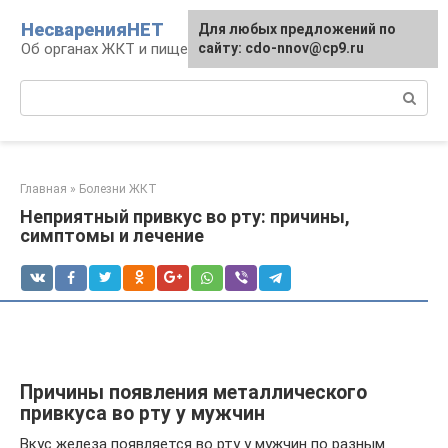
Перейти
НесваренияНЕТ
Для любых предложений по
к
Об органах ЖКТ и пищеварении
сайту: cdo-nnov@cp9.ru
контенту
Поиск:
Главная
»
Болезни ЖКТ
Неприятный привкус во рту: причины,
симптомы и лечение
Причины появления металлического
привкуса во рту у мужчин
Вкус железа появляется во рту у мужчин по разным