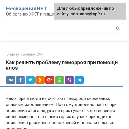
Перейти
НесваренияНЕТ
Для любых предложений по
к
Об органах ЖКТ и пищеварении
сайту: cdo-nnov@cp9.ru
контенту
Поиск:
Главная
»
Болезни ЖКТ
Как решить проблему геморроя при помощи
алоэ
Некоторые люди не считают геморрой серьезным,
опасным заболеванием. Поэтому довольно часто, при
появлении этого недуга не приступают к его лечению
своевременно, что в некоторых случаях приводит к
появлению различных осложнений и воспалительных
процессов.