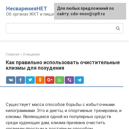
Перейти
НесваренияНЕТ
Для любых предложений по
к
Об органах ЖКТ и пищеварении
сайту: cdo-nnov@cp9.ru
контенту
Поиск:
Главная
»
Очищение
Как правильно использовать очистительные
клизмы для похудения
Существует масса способов борьбы с избыточными
килограммами. Это и диеты, и спортивные тренировки, и
клизмы. Являющаяся одной из популярных средств
среди худеющих дам, клизма призвана очистить
организм простым и доступным способом.