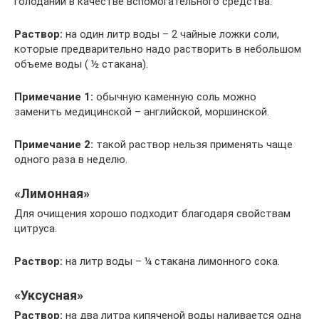
голодании в качестве вспомогательного средства.
Раствор:
на один литр воды – 2 чайные ложки соли,
которые предварительно надо растворить в небольшом
объеме воды ( ½ стакана).
Примечание 1:
обычную каменную соль можно
заменить медицинской – английской, моршинской.
Примечание 2:
такой раствор нельзя применять чаще
одного раза в неделю.
«Лимонная»
Для очищения хорошо подходит благодаря свойствам
цитруса.
Раствор:
на литр воды – ¼ стакана лимонного сока.
«Уксусная»
Раствор:
на два литра кипяченой воды наливается одна