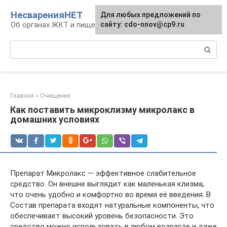
Перейти
НесваренияНЕТ
Для любых предложений по
к
Об органах ЖКТ и пищеварении
сайту: cdo-nnov@cp9.ru
контенту
Поиск:
Главная
»
Очищение
Как поставить микроклизму микролакс в
домашних условиях
Препарат Микролакс — эффективное слабительное
средство. Он внешне выглядит как маленькая клизма,
что очень удобно и комфортно во время её введения. В
Состав препарата входят натуральные компоненты, что
обеспечивает высокий уровень безопасности. Это
средство можно использовать в любом возрасте и даже