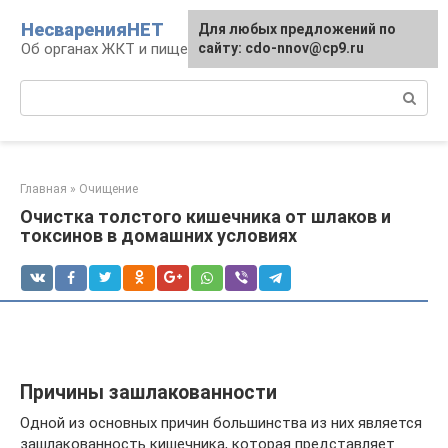
Перейти
НесваренияНЕТ
Для любых предложений по
к
Об органах ЖКТ и пищеварении
сайту: cdo-nnov@cp9.ru
контенту
Поиск:
Главная
»
Очищение
Очистка толстого кишечника от шлаков и
токсинов в домашних условиях
Причины зашлакованности
Одной из основных причин большинства из них является
зашлакованность кишечника, которая представляет