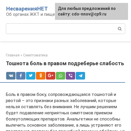
Перейти
НесваренияНЕТ
Для любых предложений по
к
Об органах ЖКТ и пищеварении
сайту: cdo-nnov@cp9.ru
контенту
Поиск:
Главная
»
Симптоматика
Тошнота боль в правом подреберье слабость
Боль в правом боку, сопровождающаяся тошнотой и
рвотой – это признаки разных заболеваний, которые
нельзя оставлять без внимания. Не лучшим решением
будет подавление неприятных симптомов приемом
болеутоляющих препаратов. Анальгетики не способны
вылечить основное заболевание, а лишь устраняют его