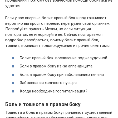
проявления, поэтому без врачебной помощи обойтись не
удастся.
Если у вас впервые болит правый бок и подташнивает,
вероятно вы просто переели, перегрузив свой организм.
Попробуйте принять Мезим, но если ситуация
повторится, не игнорируйте ее. Сейчас постараемся
подробно разобраться, почему болит правый бок,
тошнит, возникает головокружение и прочие симптомы.
Болит правый бок: воспаление поджелудочной
Боли в правом боку из-за аппендицита
Боль в правом боку при заболеваниях печени
Заболевания желчного пузыря
Когда необходима госпитализация?
Боль и тошнота в правом боку
Тошнота и боль в правом боку причиняют существенный
дискомфорт, лишают работоспособности, однако они