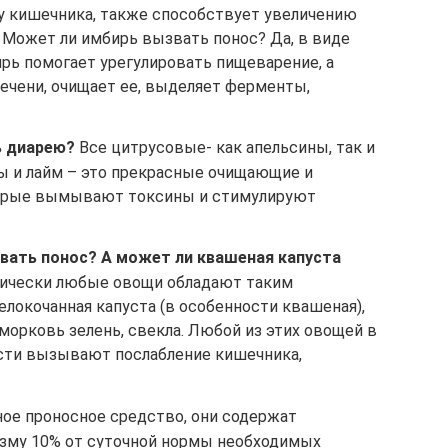
у кишечника, также способствует увеличению
 Может ли имбирь вызвать понос? Да, в виде
рь помогает урегулировать пищеварение, а
ечени, очищает ее, выделяет ферменты,
ь диарею?
Все цитрусовые- как апельсины, так и
ы и лайм – это прекрасные очищающие и
орые вымывают токсины и стимулируют
вать понос?
А может ли квашеная капуста
тически любые овощи обладают таким
елокочанная капуста (в особенности квашеная),
, морковь зелень, свекла. Любой из этих овощей в
ости вызывают послабление кишечника,
ое проносное средство, они содержат
низму 10% от суточной нормы необходимых