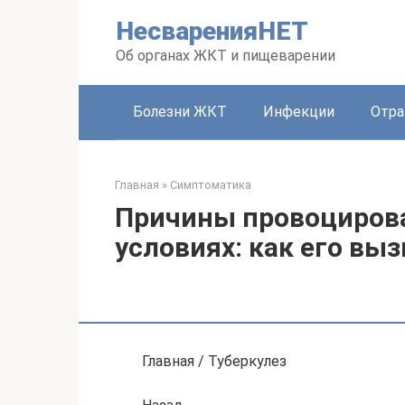
Перейти
НесваренияНЕТ
к
контенту
Об органах ЖКТ и пищеварении
Болезни ЖКТ
Инфекции
Отра
Главная
»
Симптоматика
Причины провоциров
условиях: как его вы
Главная / Туберкулез