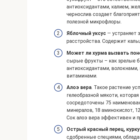
антиоксидантами, калием, жел
чернослив создает благоприя
полезной микрофлоры.
Яблочный уксус
— устраняет 
расстройства. Содержит кальц
Может ли хурма вызвать пон
сырые фрукты – как зрелые ба
антиоксидантами, волокнами,
витаминами.
Алоэ вера
. Такое растение ус
гелеобразной мякоти, которая 
сосредоточены 75 наименован
минералов, 18 аминокислот, 1
Сок алоэ вера эффективен и п
Острый красный перец, курк
сдобренные специями, облада