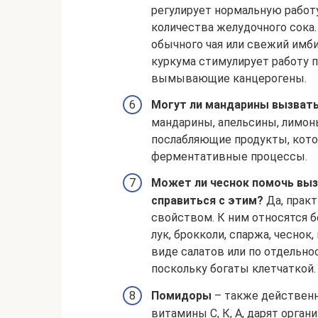
регулирует нормальную работ
количества желудочного сока.
обычного чая или свежий имби
куркума стимулирует работу п
вымывающие канцерогены.
Могут ли мандарины вызват
мандарины, апельсины, лимон
послабляющие продукты, кот
ферментативные процессы.
Может ли чеснок помочь выз
справиться с этим?
Да, прак
свойством. К ним относятся б
лук, брокколи, спаржа, чеснок
виде салатов или по отдельн
поскольку богаты клетчаткой.
Помидоры
– также действенн
витамины С, К, А, дарят орга