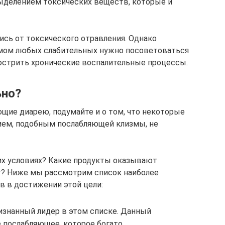
ыделением токсических веществ, которые и
сь от токсического отравления. Однако
емом любых слабительных нужно посоветоваться
бострить хронические воспалительные процессы.
ьно?
щие диарею, подумайте и о том, что некоторые
ем, подобным послабляющей клизмы, не
их условиях? Какие продукты оказывают
? Ниже мы рассмотрим список наиболее
 в достижении этой цели:
изнанный лидер в этом списке. Данный
е послабляющее, которое богато