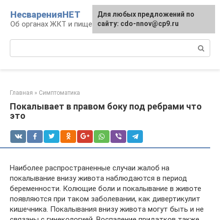
Перейти
НесваренияНЕТ
Для любых предложений по
к
Об органах ЖКТ и пищеварении
сайту: cdo-nnov@cp9.ru
контенту
Поиск:
Главная
»
Симптоматика
Покалывает в правом боку под ребрами что
это
Наиболее распространенные случаи жалоб на
покалывание внизу живота наблюдаются в период
беременности. Колющие боли и покалывание в животе
появляются при таком заболевании, как дивертикулит
кишечника. Покалывания внизу живота могут быть и не
связаны с гинекологией. Воспаление придатков также