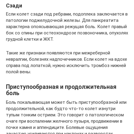
Сзади
Если колет сзади под ребрами, подоплека заключается в
патологии поджелудочной железы. Для панкреатита
характерна опоясывающая режущая боль. Колет правый
бок со спины при остеохондрозе позвоночника, опухолях
грудной клетки и ЖКТ.
Такие же признаки появляются при межреберной
невралгии, болезнях надпочечников. Если колет на вдохе
справа под лопаткой, нужно исключить тромбоз нижней
полой вены.
Приступообразная и продолжительная
боль
Боль покалывающая может быть приступообразной или
продолжительной, как будто что-то колет изнутри
тупым тонким острием. Это говорит о патологическом
очаге при воспалении желчного пузыря, продвижении в
почке камня и аппендиците. Болевые ощущения
зачастую усиливаются при наклонах и разворотах