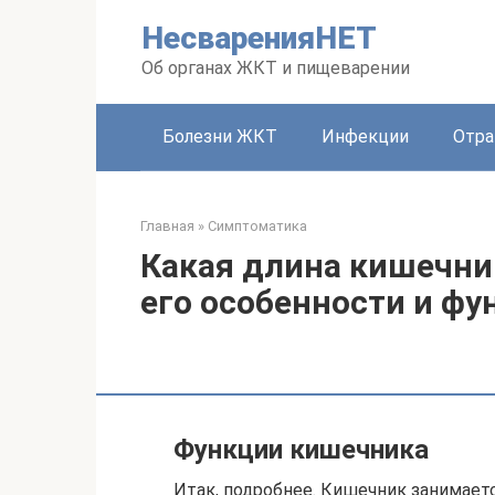
Перейти
НесваренияНЕТ
к
контенту
Об органах ЖКТ и пищеварении
Болезни ЖКТ
Инфекции
Отра
Главная
»
Симптоматика
Какая длина кишечник
его особенности и фу
Функции кишечника
Итак, подробнее. Кишечник занимае