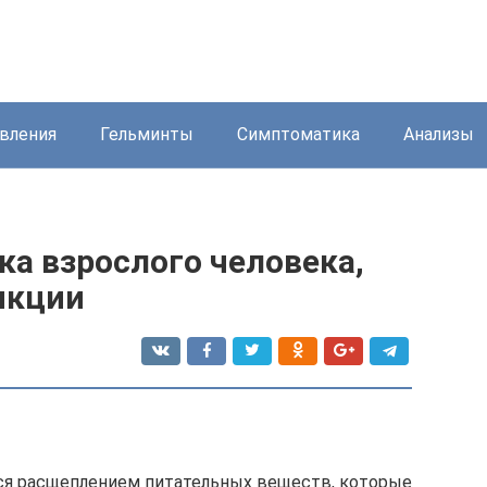
вления
Гельминты
Симптоматика
Анализы
а взрослого человека,
нкции
тся расщеплением питательных веществ, которые