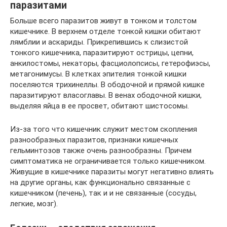
паразитами
Больше всего паразитов живут в тонком и толстом
кишечнике. В верхнем отделе тонкой кишки обитают
лямблии и аскариды. Прикрепившись к слизистой
тонкого кишечника, паразитируют острицы, цепни,
анкилостомы, некаторы, фасциолопсисы, гетерофиэсы,
метагонимусы. В клетках эпителия тонкой кишки
поселяются трихинеллы. В ободочной и прямой кишке
паразитируют власоглавы. В венах ободочной кишки,
выделяя яйца в ее просвет, обитают шистосомы.
Из-за того что кишечник служит местом скопления
разнообразных паразитов, признаки кишечных
гельминтозов также очень разнообразны. Причем
симптоматика не ограничивается только кишечником.
Живущие в кишечнике паразиты могут негативно влиять
на другие органы, как функционально связанные с
кишечником (печень), так и и не связанные (сосуды,
легкие, мозг).