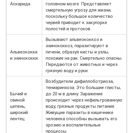
Аскарида
головном мозге. Представляет
смертельную угрозу для жизни,
поскольку большое количество
червей приводит к закупорке
полостей и протоков.
Вызывают альвеококкоз и
эхинококкоз, паразитируют в
Альвеококки
печени, образуя кисты и узлы,
и эхинококки
похожие на рак. Смертельно опасны.
Передаются от животных и через
грязную воду и руки.
Возбудители дифиллоботриоза,
тениаринхоза. Это большие глисты,
Бычий и
до 20 м в длину. Заражение
свиной
происходит через нефильтрованную
цепень,
воду, грязные продукты питания.
широкий
Живущие паразиты в кишечнике
лентец
человека способны вызывать его
эрозию и воспалительные
процессы.