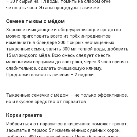
– 30 г сырья на 1 л воды, томить на слабом огне
четверть часа. Этапы процедуры такие же.
Семена тыквы с мёдом
Хорошее очищающее и общеукрепляющее средство
можно приготовить всего из трёх ингредиентов –
измельчить в блендере 300 г сырых неочищенных
тыквенных семян, залить 300 мл тёплой воды, добавить
15 мл жидкого мёда. Всю смесь следует съесть
маленькими порциями до завтрака, через 3 часа принять
слабительное, сделать очищающую клизму.
Продолжительность лечения – 2 недели.
Тыквенные семечки с мёдом — не только эффективное,
но и вкусное средство от паразитов
Корки граната
Избавиться от паразитов в кишечнике поможет гранат:
засыпать в термос 5 г измельчённых сушёных корок,
добавить 400 мл горячей воды. Через 6 часов смесь