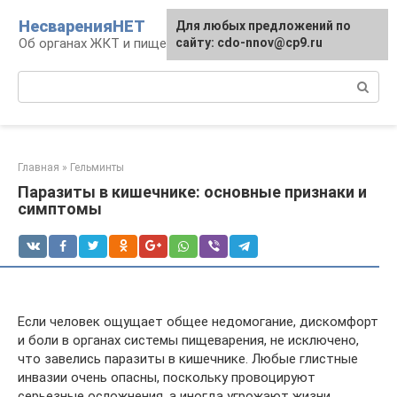
Перейти
НесваренияНЕТ
Для любых предложений по
к
Об органах ЖКТ и пищеварении
сайту: cdo-nnov@cp9.ru
контенту
Поиск:
Главная
»
Гельминты
Паразиты в кишечнике: основные признаки и
симптомы
Если человек ощущает общее недомогание, дискомфорт
и боли в органах системы пищеварения, не исключено,
что завелись паразиты в кишечнике. Любые глистные
инвазии очень опасны, поскольку провоцируют
серьезные осложнения, а иногда угрожают жизни.