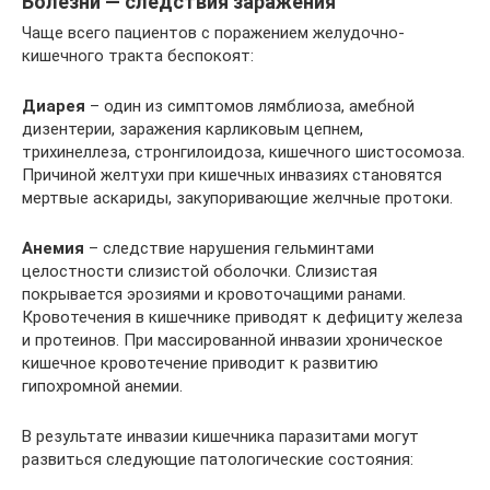
Болезни — следствия заражения
Чаще всего пациентов с поражением желудочно-
кишечного тракта беспокоят:
Диарея
– один из симптомов лямблиоза, амебной
дизентерии, заражения карликовым цепнем,
трихинеллеза, стронгилоидоза, кишечного шистосомоза.
Причиной желтухи при кишечных инвазиях становятся
мертвые аскариды, закупоривающие желчные протоки.
Анемия
– следствие нарушения гельминтами
целостности слизистой оболочки. Слизистая
покрывается эрозиями и кровоточащими ранами.
Кровотечения в кишечнике приводят к дефициту железа
и протеинов. При массированной инвазии хроническое
кишечное кровотечение приводит к развитию
гипохромной анемии.
В результате инвазии кишечника паразитами могут
развиться следующие патологические состояния: