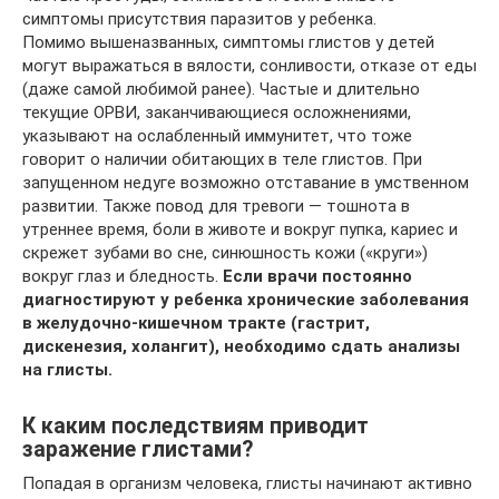
симптомы присутствия паразитов у ребенка.
Помимо вышеназванных, симптомы глистов у детей
могут выражаться в вялости, сонливости, отказе от еды
(даже самой любимой ранее). Частые и длительно
текущие ОРВИ, заканчивающиеся осложнениями,
указывают на ослабленный иммунитет, что тоже
говорит о наличии обитающих в теле глистов. При
запущенном недуге возможно отставание в умственном
развитии. Также повод для тревоги — тошнота в
утреннее время, боли в животе и вокруг пупка, кариес и
скрежет зубами во сне, синюшность кожи («круги»)
вокруг глаз и бледность.
Если врачи постоянно
диагностируют у ребенка хронические заболевания
в желудочно-кишечном тракте (гастрит,
дискенезия, холангит), необходимо сдать анализы
на глисты.
К каким последствиям приводит
заражение глистами?
Попадая в организм человека, глисты начинают активно