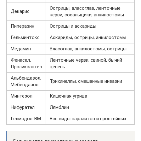
Острицы, власоглав, ленточные
Декарис
черви, сосальщики, анкилостомы
Пиперазин
Острицы и аскариды
Гельминтокс
Аскариды, острицы, анкилостомы
Медамин
Власоглав, анкилостомы, острицы
Фенасал,
Ленточные черви, свиной, бычий
Празиквантел
цепень
Альбендазол,
Трихинеллы, смешанные инвазии
Мебендазол
Минтезол
Кишечная угрица
Нифурател
Лямблии
Гелмодол-ВМ
Все виды паразитов и простейших