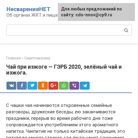
Перейти
НесваренияНЕТ
Для любых предложений по
к
Об органах ЖКТ и пищеварении
сайту: cdo-nnov@cp9.ru
контенту
Поиск:
Главная
»
Симптоматика
Чай при изжоге — ГЭРБ 2020, зелёный чай и
изжога.
С чашки чая начинаются откровенные семейные
разговоры, дружеские беседы, ею заканчиваются
праздники, перерыв во время рабочего дня тоже
сопровождается употреблением этого ароматного
напитка. Чаепитие не только китайская традиция, это
ритуал во многих странах, где люди ценят отношения.