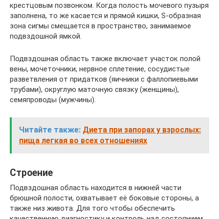
крестцовым позвонком. Когда полость мочевого пузыря
заполнена, то же касается и прямой кишки, S-образная
зона сигмы смещается в пространство, занимаемое
подвздошной ямкой.
Подвздошная область также включает участок полой
вены, мочеточники, нервное сплетение, сосудистые
разветвления от придатков (яичники с фаллопиевыми
трубами), округлую маточную связку (женщины),
семяпроводы (мужчины).
Читайте также:
Диета при запорах у взрослых:
пища легкая во всех отношениях
Строение
Подвздошная область находится в нижней части
брюшной полости, охватывает её боковые стороны, а
также низ живота. Для того чтобы обеспечить
качественную диагностику и контроль над состоянием