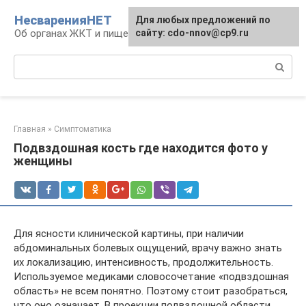
Перейти
НесваренияНЕТ
Для любых предложений по
к
Об органах ЖКТ и пищеварении
сайту: cdo-nnov@cp9.ru
контенту
Поиск:
Главная
»
Симптоматика
Подвздошная кость где находится фото у
женщины
Для ясности клинической картины, при наличии
абдоминальных болевых ощущений, врачу важно знать
их локализацию, интенсивность, продолжительность.
Используемое медиками словосочетание «подвздошная
область» не всем понятно. Поэтому стоит разобраться,
что оно означает. В проекции подвздошной области