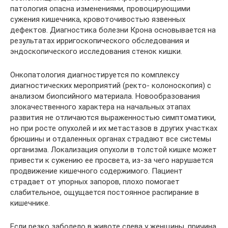
патология опасна изменениями, провоцирующими
сужения кишечника, кровоточивостью язвенных
дефектов. Диагностика болезни Крона основывается на
результатах ирригоскопического обследования и
эндоскопического исследования стенок кишки.
Онкопатология диагностируется по комплексу
диагностических мероприятий (ректо- колоноскопия) с
анализом биопсийного материала. Новообразования
злокачественного характера на начальных этапах
развития не отличаются выраженностью симптоматики,
но при росте опухолей и их метастазов в других участках
брюшины и отдаленных органах страдают все системы
организма. Локализация опухоли в толстой кишке может
привести к сужению ее просвета, из-за чего нарушается
продвижение кишечного содержимого. Пациент
страдает от упорных запоров, плохо помогает
слабительное, ощущается постоянное распирание в
кишечнике.
Если резко заболело в животе слева у женщины, причина