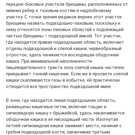
передне-боковых участков брюшины, расположенных от
нижних ребер к тазовым костям и надлобковому
участку. С точки зрения медиков вернее этот участок
брюшины назвать подвздошно-паховым, поскольку к
нему относятся зоны паховых областей с подлежащей
частью брюшины – подвздошной ямкой. Тот участок,
где находится правая подвздошная область, включает
отделы подвздошной и слепой кишки, червеобразный
отросток, здесь начинается восходящая ободочная
кишка. При минимальной наполненности
пищеварительного тракта зону слепой кишки частично
прикрывает тонкий кишечник. Если же в просвете слепой
кишки скапливаются газы в избытке, ей практически
отводится все пространство подвздошной ямки.
В зоне, где находится левая подвздошная область,
размещены кишечные петли, включая тощую и
сигмовидную кишку с брыжейкой, здесь заканчивается
ободочная кишка в ее нисходящей части. Изогнутая
петлей сигмовидная кишка занимает место, начиная с
гребня подвздошной кости, заканчивая третьим