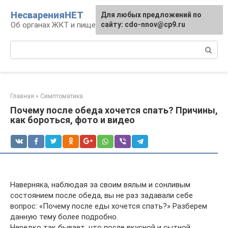
Перейти
НесваренияНЕТ
Для любых предложений по
к
Об органах ЖКТ и пищеварении
сайту: cdo-nnov@cp9.ru
контенту
Поиск:
Главная
»
Симптоматика
Почему после обеда хочется спать? Причины,
как бороться, фото и видео
Наверняка, наблюдая за своим вялым и сонливым
состоянием после обеда, вы не раз задавали себе
вопрос: «Почему после еды хочется спать?» Разберем
данную тему более подробно.
Нередко так бывает, что после вкусной и сытной