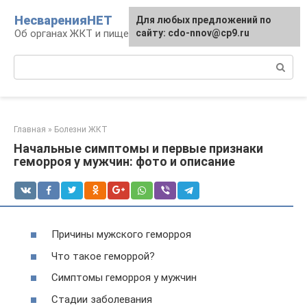
Перейти
НесваренияНЕТ
Для любых предложений по
к
Об органах ЖКТ и пищеварении
сайту: cdo-nnov@cp9.ru
контенту
Поиск:
Главная
»
Болезни ЖКТ
Начальные симптомы и первые признаки
геморроя у мужчин: фото и описание
Причины мужского геморроя
Что такое геморрой?
Симптомы геморроя у мужчин
Стадии заболевания