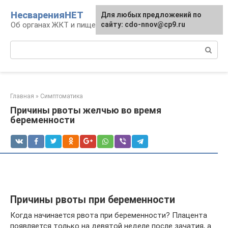
Перейти
НесваренияНЕТ
Для любых предложений по
к
Об органах ЖКТ и пищеварении
сайту: cdo-nnov@cp9.ru
контенту
Поиск:
Главная
»
Симптоматика
Причины рвоты желчью во время
беременности
Причины рвоты при беременности
Когда начинается рвота при беременности? Плацента
появляется только на девятой неделе после зачатия, а