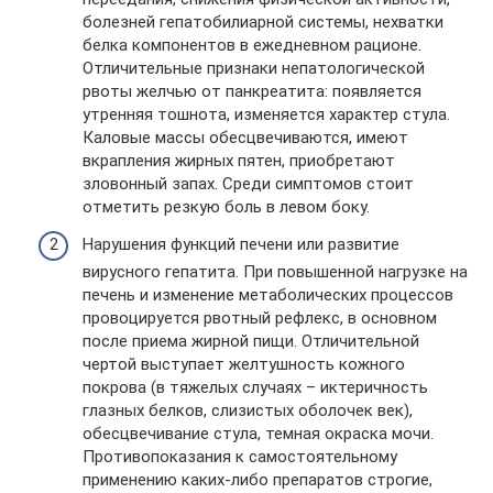
болезней гепатобилиарной системы, нехватки
белка компонентов в ежедневном рационе.
Отличительные признаки непатологической
рвоты желчью от панкреатита: появляется
утренняя тошнота, изменяется характер стула.
Каловые массы обесцвечиваются, имеют
вкрапления жирных пятен, приобретают
зловонный запах. Среди симптомов стоит
отметить резкую боль в левом боку.
Нарушения функций печени или развитие
вирусного гепатита. При повышенной нагрузке на
печень и изменение метаболических процессов
провоцируется рвотный рефлекс, в основном
после приема жирной пищи. Отличительной
чертой выступает желтушность кожного
покрова (в тяжелых случаях – иктеричность
глазных белков, слизистых оболочек век),
обесцвечивание стула, темная окраска мочи.
Противопоказания к самостоятельному
применению каких-либо препаратов строгие,