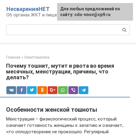
Перейти
НесваренияНЕТ
Для любых предложений по
к
Об органах ЖКТ и пищеварении
сайту: cdo-nnov@cp9.ru
контенту
Поиск:
Главная
»
Симптоматика
Почему тошнит, мутит и рвота во время
месячных, менструации, причины, что
делать?
Особенности женской тошноты
Менструация – физиологический процесс, который
означает готовность женщины к зачатию и означает,
что оплодотворение не произошло. Регулярный