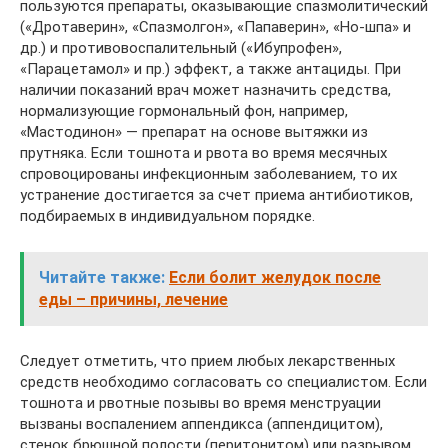
пользуются препараты, оказывающие спазмолитический
(«Дротаверин», «Спазмолгон», «Папаверин», «Но-шпа» и
др.) и противовоспалительный («Ибупрофен»,
«Парацетамол» и пр.) эффект, а также антациды. При
наличии показаний врач может назначить средства,
нормализующие гормональный фон, например,
«Мастодинон» — препарат на основе вытяжки из
прутняка. Если тошнота и рвота во время месячных
спровоцированы инфекционным заболеванием, то их
устранение достигается за счет приема антибиотиков,
подбираемых в индивидуальном порядке.
Читайте также:
Если болит желудок после
еды – причины, лечение
Следует отметить, что прием любых лекарственных
средств необходимо согласовать со специалистом. Если
тошнота и рвотные позывы во время менструации
вызваны воспалением аппендикса (аппендицитом),
стенок брюшной полости (перитонитом) или разрывом