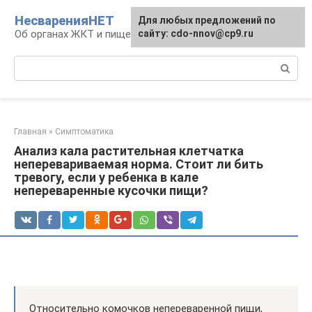
Перейти
НесваренияНЕТ
Для любых предложений по
к
Об органах ЖКТ и пищеварении
сайту: cdo-nnov@cp9.ru
контенту
Поиск:
Главная
»
Симптоматика
Анализ кала растительная клетчатка
неперевариваемая норма. Стоит ли бить
тревогу, если у ребенка в кале
непереваренные кусочки пищи?
Относительно комочков непереваренной пищи,