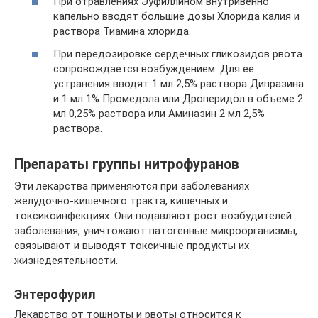
При отравлениях Эуфиллином внутривенно
капельно вводят большие дозы Хлорида калия и
раствора Тиамина хлорида.
При передозировке сердечных гликозидов рвота
сопровождается возбуждением. Для ее
устранения вводят 1 мл 2,5% раствора Дипразина
и 1 мл 1% Промедола или Дроперидол в объеме 2
мл 0,25% раствора или Аминазин 2 мл 2,5%
раствора.
Препараты группы нитрофуранов
Эти лекарства применяются при заболеваниях
желудочно-кишечного тракта, кишечных и
токсикоинфекциях. Они подавляют рост возбудителей
заболевания, уничтожают патогенные микроорганизмы,
связывают и выводят токсичные продукты их
жизнедеятельности.
Энтерофурил
Лекарство от тошноты и рвоты относится к