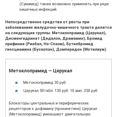
(Сумамед) также возможно применять при ряде
кишечных инфекций.
Непосредственно средства от рвоты при
заболеваниях желудочно-кишечного тракта делятся
на следующие группы: Метоклопрамид (Церукал),
Дисменгидринат (Дедалон, Драмамин), Бромид
прифиния (Риабал, Но-Спазм), Бутилбромид
гиосциамина (Бускопан), Домперидон (Мотилиум).
Метоклопрамид — Церукал
Метоклопрамид 30 руб.
Церукал 50табл. 130 руб. 10 амп. 250 руб.
Блокаторы центральных и периферических
рецепторов к дофамину (прокинетики) Церукал
(Метоклопрамид) уменьшают двигательную