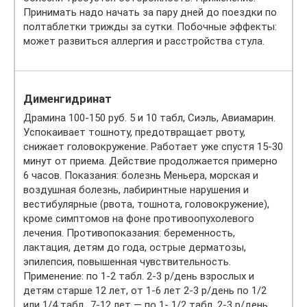
Принимать надо начать за пару дней до поездки по
полтаблетки трижды за сутки. Побочные эффекты:
может развиться аллергия и расстройства стула.
Дименгидринат
Драмина 100-150 руб. 5 и 10 табл, Сиэль, Авиамарин.
Успокаивает тошноту, предотвращает рвоту,
снижает головокружение. Работает уже спустя 15-30
минут от приема. Действие продолжается примерно
6 часов. Показания: болезнь Меньера, морская и
воздушная болезнь, лабиринтные нарушения и
вестибулярные (рвота, тошнота, головокружение),
кроме симптомов на фоне противоопухолевого
лечения. Противопоказания: беременность,
лактация, детям до года, острые дерматозы,
эпилепсия, повышенная чувствительность.
Применение: по 1-2 табл. 2-3 р/день взрослых и
детям старше 12 лет, от 1-6 лет 2-3 р/день по 1/2
или 1/4 табл., 7-12 лет — по 1- 1/2 табл. 2-3 р/день.