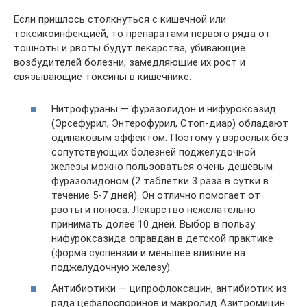
Если пришлось столкнуться с кишечной или
токсикоинфекцией, то препаратами первого ряда от
тошноты и рвоты будут лекарства, убивающие
возбудителей болезни, замедляющие их рост и
связывающие токсины в кишечнике.
Нитрофураны — фуразолидон и нифуроксазид
(Эрсефурил, Энтерофурил, Стоп-диар) обладают
одинаковым эффектом. Поэтому у взрослых без
сопутствующих болезней поджелудочной
железы можно пользоваться очень дешевым
фуразолидоном (2 таблетки 3 раза в сутки в
течение 5-7 дней). Он отлично помогает от
рвоты и поноса. Лекарство нежелательно
принимать долее 10 дней. Выбор в пользу
нифуроксазида оправдан в детской практике
(форма суспензии и меньшее влияние на
поджелудочную железу).
Антибиотики — ципрофлоксацин, антибиотик из
ряда цефалоспоринов и макролид Азитромицин