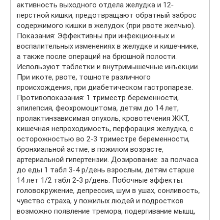
активность выходного отдела желудка и 12-
перстной кишки, предотвращают обратный заброс
содержимого кишки в желудок (при рвоте желчью).
Показания: Эффективны при инфекционных и
воспалительных изменениях в желудке и кишечнике,
а также после операций на брюшной полости.
Используют таблетки и внутримышечные инъекции.
При икоте, рвоте, тошноте различного
происхождения, при диабетическом гастропарезе.
Противопоказания: 1 триместр беременности,
эпилепсия, феохромоцитома, детям до 14 лет,
пролактинзависимая опухоль, кровотечения ЖКТ,
кишечная непроходимость, перфорация желудка, с
осторожностью во 2-3 триместре беременности,
бронхиальной астме, в пожилом возрасте,
артериальной гипертензии. Дозирование: за полчаса
до еды 1 табл 3-4 р/день взрослым, детям старше
14 лет 1/2 табл 2-3 р/день. Побочные эффекты:
головокружение, депрессия, шум в ушах, сонливость,
чувство страха, у пожилых людей и подростков
возможно появление тремора, подергивание мышц,