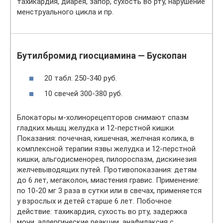
тахикардия, диарея, запор, сухость во рту, нарушение
менструального цикла и пр.
Бутилбромид гиосциамина — Бускопан
20 табл. 250-340 руб.
10 свечей 300-380 руб.
Блокаторы м-холинорецепторов снимают спазм
гладких мышц желудка и 12-перстной кишки.
Показания: почечная, кишечная, желчная колика, в
комплексной терапии язвы желудка и 12-перстной
кишки, альгодисменорея, пилороспазм, дискинезия
желчевыводящих путей. Противопоказания: детям
до 6 лет, мегаколон, миастения гравис. Применение:
по 10-20 мг 3 раза в сутки или в свечах, применяется
у взрослых и детей старше 6 лет. Побочное
действие: тахикардия, сухость во рту, задержка
мочи, аллергические реакции, анафилаксия с