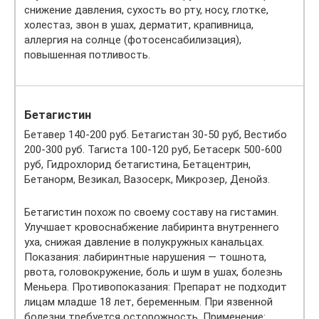
снижение давления, сухость во рту, носу, глотке,
холестаз, звон в ушах, дерматит, крапивница,
аллергия на солнце (фотосенсабилизация),
повышенная потливость.
Бетагистин
Бетавер 140-200 руб. Бетагистан 30-50 руб, Вестибо
200-300 руб. Тагиста 100-120 руб, Бетасерк 500-600
руб, Гидрохлорид бетагистина, Бетацентрин,
Бетанорм, Везикал, Вазосерк, Микрозер, Денойз.
Бетагистин похож по своему составу на гистамин.
Улучшает кровоснабжение лабиринта внутреннего
уха, снижая давление в полукружных канальцах.
Показания: лабиринтные нарушения — тошнота,
рвота, головокружение, боль и шум в ушах, болезнь
Меньера. Противопоказания: Препарат не подходит
лицам младше 18 лет, беременным. При язвенной
болезни требуется осторожность. Применение: