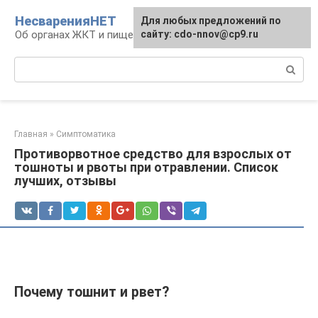
Перейти
НесваренияНЕТ
Для любых предложений по
к
Об органах ЖКТ и пищеварении
сайту: cdo-nnov@cp9.ru
контенту
Поиск:
Главная
»
Симптоматика
Противорвотное средство для взрослых от
тошноты и рвоты при отравлении. Список
лучших, отзывы
Почему тошнит и рвет?