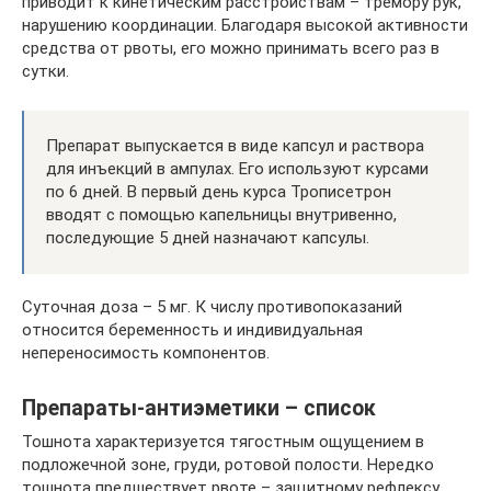
приводит к кинетическим расстройствам – тремору рук,
нарушению координации. Благодаря высокой активности
средства от рвоты, его можно принимать всего раз в
сутки.
Препарат выпускается в виде капсул и раствора
для инъекций в ампулах. Его используют курсами
по 6 дней. В первый день курса Трописетрон
вводят с помощью капельницы внутривенно,
последующие 5 дней назначают капсулы.
Суточная доза – 5 мг. К числу противопоказаний
относится беременность и индивидуальная
непереносимость компонентов.
Препараты-антиэметики – список
Тошнота характеризуется тягостным ощущением в
подложечной зоне, груди, ротовой полости. Нередко
тошнота предшествует рвоте – защитному рефлексу