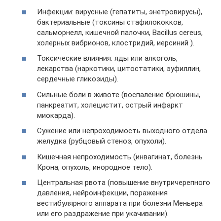
Инфекции: вирусные (гепатиты, энетровирусы),
бактериальные (токсины стафилококков,
сальморнелл, кишечной палочки, Bacillus cereus,
холерных вибрионов, клостридий, иерсиний ).
Токсические влияния: яды или алкоголь,
лекарства (наркотики, цитостатики, эуфиллин,
сердечные гликозиды).
Сильные боли в животе (воспаление брюшины,
панкреатит, холецистит, острый инфаркт
миокарда).
Сужение или непроходимость выходного отдела
желудка (рубцовый стеноз, опухоли).
Кишечная непроходимость (инвагинат, болезнь
Крона, опухоль, инородное тело).
Центральная рвота (повышение внутричерепного
давления, нейроинфекции, поражения
вестибулярного аппарата при болезни Меньера
или его раздражение при укачивании).