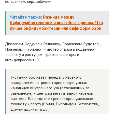
со зрением, сердцебиения.
Читайте также:
Разница между
бифидумбактерином и лактобактерином. Что
лучше бифидумбактерин или бифиформ бэби
Диазепам, Седуксен, Реланиум, Лоразепам, Рудотель,
Празепам — убирают чувство страха и подавляют
тошноту и рвоту (см. транквилизаторы и
антидепрессанты).
Гистамин усиливает передачу нервного
раздражения от рецепторов полукружных
канальцев внутреннего уха (отвечающих за
равновесие) к центрам вегетативной нервной
системы. Блокада этих рецепторов уменьшает
тошноту и рвоту (Бонин, Пипольфен, Бетагистин,
Дименгидринат и др.)