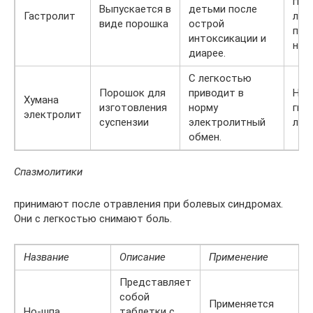
гип
Выпускается в
детьми после
Гастролит
люд
виде порошка
острой
поч
интоксикации и
нед
диарее.
С легкостью
Порошок для
приводит в
Не 
Хумана
изготовления
норму
гип
электролит
суспензии
электролитный
люд
обмен.
Спазмолитики
принимают после отравления при болевых синдромах.
Они с легкостью снимают боль.
Название
Описание
Применение
Представляет
собой
Применяется
Но-шпа
таблетки с