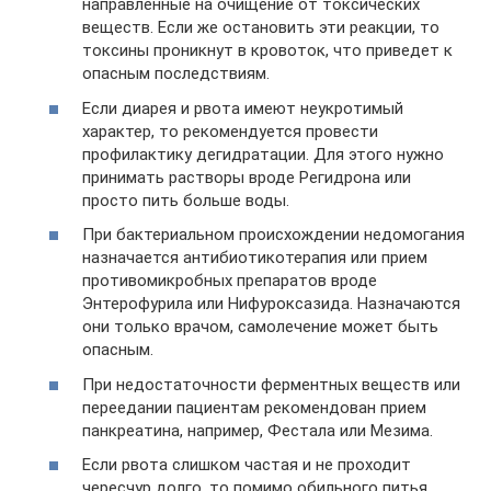
направленные на очищение от токсических
веществ. Если же остановить эти реакции, то
токсины проникнут в кровоток, что приведет к
опасным последствиям.
Если диарея и рвота имеют неукротимый
характер, то рекомендуется провести
профилактику дегидратации. Для этого нужно
принимать растворы вроде Регидрона или
просто пить больше воды.
При бактериальном происхождении недомогания
назначается антибиотикотерапия или прием
противомикробных препаратов вроде
Энтерофурила или Нифуроксазида. Назначаются
они только врачом, самолечение может быть
опасным.
При недостаточности ферментных веществ или
переедании пациентам рекомендован прием
панкреатина, например, Фестала или Мезима.
Если рвота слишком частая и не проходит
чересчур долго, то помимо обильного питья