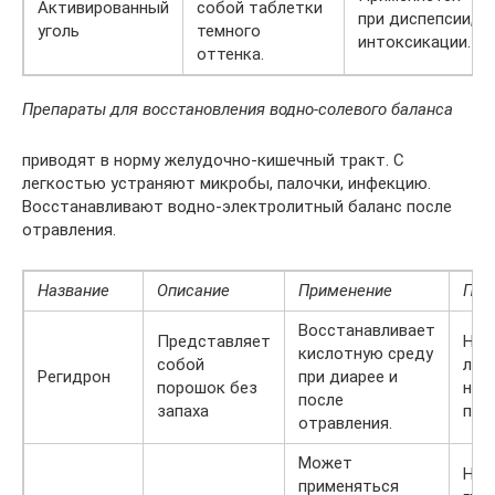
Активированный
собой таблетки
при диспепсии,
уголь
темного
интоксикации.
оттенка.
Препараты для восстановления водно-солевого баланса
приводят в норму желудочно-кишечный тракт. С
легкостью устраняют микробы, палочки, инфекцию.
Восстанавливают водно-электролитный баланс после
отравления.
Название
Описание
Применение
Про
Восстанавливает
Представляет
Не 
кислотную среду
собой
люд
Регидрон
при диарее и
порошок без
нар
после
запаха
поч
отравления.
Может
Не 
применяться