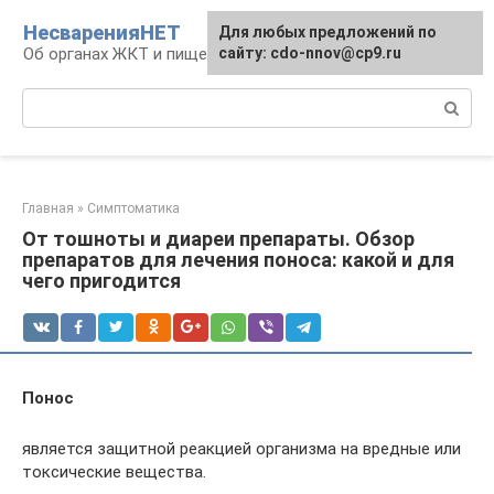
Перейти
НесваренияНЕТ
Для любых предложений по
к
Об органах ЖКТ и пищеварении
сайту: cdo-nnov@cp9.ru
контенту
Поиск:
Главная
»
Симптоматика
От тошноты и диареи препараты. Обзор
препаратов для лечения поноса: какой и для
чего пригодится
Понос
является защитной реакцией организма на вредные или
токсические вещества.