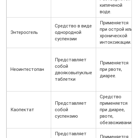
кипяченой
воде.
Применяется
Средство в виде
при острой или
Энтеросгель
однородной
хронической
суспензии
интоксикации.
Представляет
Применяется
собой
Неоинтестопан
при рвоте,
двояковыпуклые
диарее.
таблетки
Средство
Представляет
применяется
Каопектат
собой
при диарее,
суспензию
рвоте,
обезвоживании.
Представляет
Применяется