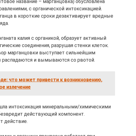
ытовое название – марганцовка) обусловлена
равлениями, с органической интоксикацией.
анца в короткие сроки дезактивирует вредные
яда.
ганата калия с органикой, образует активный
гические соединения, разрушая стенки клеток.
твор марганцовки выступает сильнейшим
ы распадаются и вымываются со рвотой.
де: что может привести к возникновению,
ое излечение
ошла интоксикация минеральными/химическими
безвредит действующий компонент.
т действие.