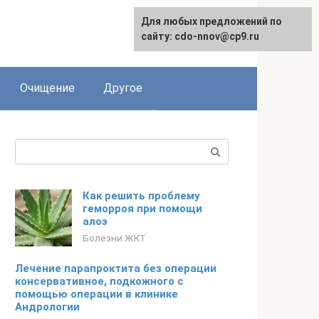
Для любых предложений по
сайту: cdo-nnov@cp9.ru
Очищение
Другое
Поиск:
Как решить проблему
геморроя при помощи
алоэ
Болезни ЖКТ
Лечение парапроктита без операции
консервативное, подкожного с
помощью операции в клинике
Андрологии