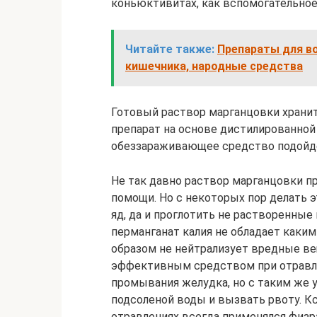
коньюктивитах, как вспомогательное
Читайте также:
Препараты для в
кишечника, народные средства
Готовый раствор марганцовки хранит
препарат на основе дистилированной
обеззараживающее средство подойде
Не так давно раствор марганцовки п
помощи. Но с некоторых пор делать э
яд, да и проглотить не растворенные 
перманганат калия не обладает каки
образом не нейтрализует вредные ве
эффективным средством при отравле
промывания желудка, но с таким же
подсоленой воды и вызвать рвоту. К
отравлениях всегда применялся физра