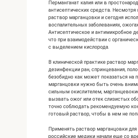
Перманганат калия или в простонаро
антисептических средств. Несмотря
раствор марганцовки и сегодня испо
воспалительных заболеваниях, ожогах
Антисептическое и антимикробное де
что при взаимодействии с органичес
с выделением кислорода.
В клинической практике раствор мар
дезинфекции ран, спринцевания, поло
безобидно как может показаться на 
марганцовки нужно быть очень вним
сильным окислителем, марганцевоки
вызвать ожог или отек слизистых обо
точно соблюдать рекомендуемую кон
готовый раствор, чтобы в нем не по
Применять раствор марганцовки для
российские медики начали еще со вр