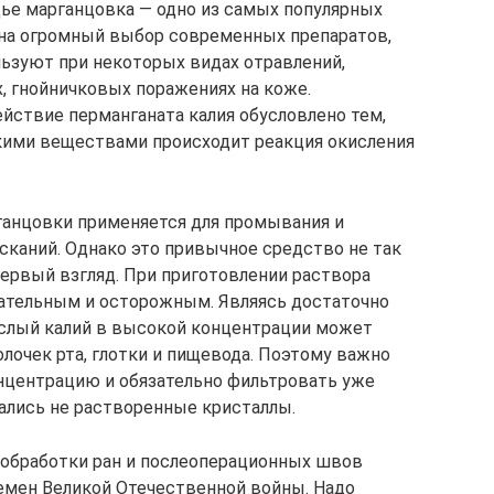
дье марганцовка — одно из самых популярных
 на огромный выбор современных препаратов,
льзуют при некоторых видах отравлений,
, гнойничковых поражениях на коже.
йствие перманганата калия обусловлено тем,
кими веществами происходит реакция окисления
ганцовки применяется для промывания и
сканий. Однако это привычное средство не так
первый взгляд. При приготовлении раствора
ательным и осторожным. Являясь достаточно
слый калий в высокой концентрации может
лочек рта, глотки и пищевода. Поэтому важно
центрацию и обязательно фильтровать уже
пались не растворенные кристаллы.
 обработки ран и послеоперационных швов
емен Великой Отечественной войны. Надо