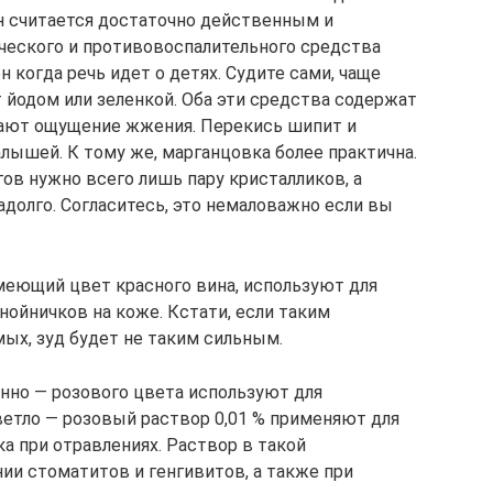
он считается достаточно действенным и
ческого и противовоспалительного средства
 когда речь идет о детях. Судите сами, чаще
йодом или зеленкой. Оба эти средства содержат
вают ощущение жжения. Перекись шипит и
алышей. К тому же, марганцовка более практична.
гов нужно всего лишь пару кристалликов, а
адолго. Согласитесь, это немаловажно если вы
имеющий цвет красного вина, используют для
нойничков на коже. Кстати, если таким
ых, зуд будет не таким сильным.
енно — розового цвета используют для
ветло — розовый раствор 0,01 % применяют для
а при отравлениях. Раствор в такой
ии стоматитов и генгивитов, а также при