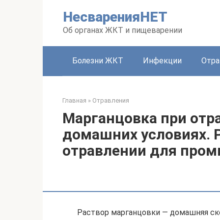
Перейти
НесваренияНЕТ
к
контенту
Об органах ЖКТ и пищеварении
Болезни ЖКТ
Инфекции
Отра
Главная
»
Отравления
Марганцовка при отр
домашних условиях. 
отравлении для про
Раствор марганцовки — домашняя ско