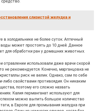
 средство.
осстановления слизистой желудка и
е в холодильнике не более суток. Аптечный
 воды может простоять до 10 дней. Данное
т для обработки ран у домашних животных.
ри отравлении использовали даже врачи скорой
то не рекомендуется. Конечно, марганцовка не
кристаллы риск не велик. Однако, сам по себе
ми-либо свойствами противоядия. Он никаким
щества, поэтому его сложно назвать
ниях. Калия перманганат используют для
 успехом можно выпить большое количество
стати, в Европе для промывания желудка при
створ. Один из немногих случаев, когда без