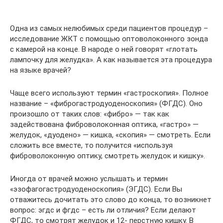
Одна из самых нелюбимых среди пациентов процедур –
исследование ЖКТ с помощью оптоволоконного зонда
с камерой на конце. В народе о ней говорят «глотать
лампочку для желудка». А как называется эта процедура
на языке врачей?
Чаще всего используют термин «гастроскопия». Полное
название – «фиброгастродуоденоскопия» (ФГДС). Оно
произошло от таких слов: «фибро» — так как
задействована фиброволоконная оптика, «гастро» —
желудок, «дуодено» — кишка, «скопия» — смотреть. Если
сложить все вместе, то получится «используя
фиброволоконную оптику, смотреть желудок и кишку».
Иногда от врачей можно услышать и термин
«эзофагогастродуоденоскопия» (ЭГДС). Если Вы
отважитесь дочитать это слово до конца, то возникнет
вопрос: эгдс и фгдс – есть ли отличия? Если делают
ФГДС, то смотрят желудок и 12- перстную кишку. В