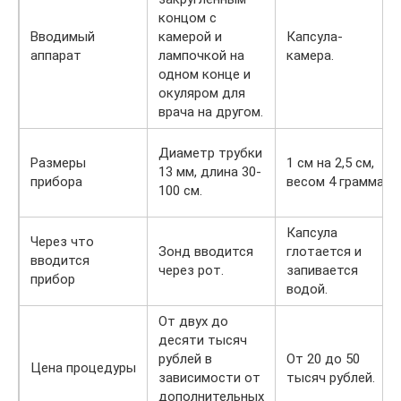
концом с
Вводимый
камерой и
Капсула-
аппарат
лампочкой на
камера.
одном конце и
окуляром для
врача на другом.
Диаметр трубки
Размеры
1 см на 2,5 см,
13 мм, длина 30-
прибора
весом 4 грамма.
100 см.
Капсула
Через что
Зонд вводится
глотается и
вводится
через рот.
запивается
прибор
водой.
От двух до
десяти тысяч
рублей в
От 20 до 50
Цена процедуры
зависимости от
тысяч рублей.
дополнительных