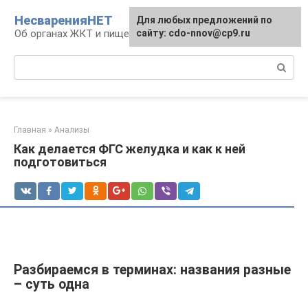
Перейти
НесваренияНЕТ
Для любых предложений по
к
Об органах ЖКТ и пищеварении
сайту: cdo-nnov@cp9.ru
контенту
Поиск:
Главная
»
Анализы
Как делается ФГС желудка и как к ней
подготовиться
Разбираемся в терминах: названия разные
– суть одна