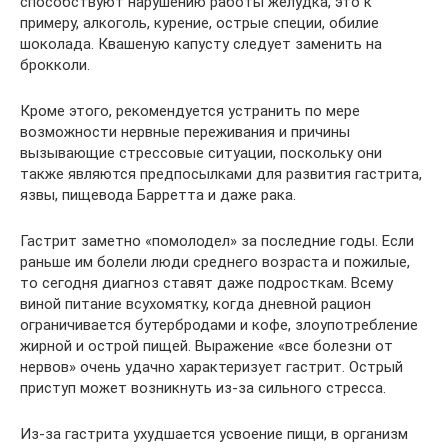
способствуют нарушению работы желудка, это к
примеру, алкоголь, курение, острые специи, обилие
шоколада. Квашеную капусту следует заменить на
брокколи.
Кроме этого, рекомендуется устранить по мере
возможности нервные переживания и причины
вызывающие стрессовые ситуации, поскольку они
также являются предпосылками для развития гастрита,
язвы, пищевода Барретта и даже рака.
Гастрит заметно «помолодел» за последние годы. Если
раньше им болели люди среднего возраста и пожилые,
то сегодня диагноз ставят даже подросткам. Всему
виной питание всухомятку, когда дневной рацион
ограничивается бутербродами и кофе, злоупотребление
жирной и острой пищей. Выражение «все болезни от
нервов» очень удачно характеризует гастрит. Острый
приступ может возникнуть из-за сильного стресса.
Из-за гастрита ухудшается усвоение пищи, в организм