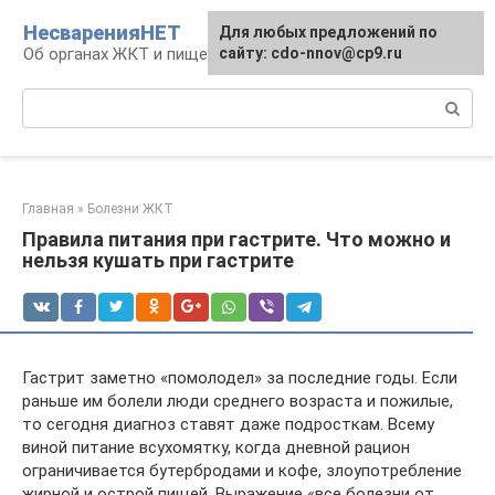
Перейти
НесваренияНЕТ
Для любых предложений по
к
Об органах ЖКТ и пищеварении
сайту: cdo-nnov@cp9.ru
контенту
Поиск:
Главная
»
Болезни ЖКТ
Правила питания при гастрите. Что можно и
нельзя кушать при гастрите
Гастрит заметно «помолодел» за последние годы. Если
раньше им болели люди среднего возраста и пожилые,
то сегодня диагноз ставят даже подросткам. Всему
виной питание всухомятку, когда дневной рацион
ограничивается бутербродами и кофе, злоупотребление
жирной и острой пищей. Выражение «все болезни от