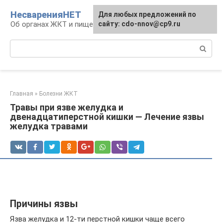
Перейти
НесваренияНЕТ
Для любых предложений по
к
Об органах ЖКТ и пищеварении
сайту: cdo-nnov@cp9.ru
контенту
Поиск:
Главная
»
Болезни ЖКТ
Травы при язве желудка и
двенадцатиперстной кишки — Лечение язвы
желудка травами
Причины язвы
Язва желудка и 12-ти перстной кишки чаще всего