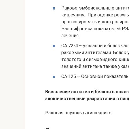
Раково-эмбриональные антите
кишечника. При оценке резул
прогнозировать и контролиро
Расшифровка показателей РЭА
лечения.
CA 72-4 – указанный белок ча
раковыми антителами. Белок 
толстого и сигмовидного киш
значений антигена также указ
CA 125 – Основной показатель
Выявление антител и белков в пока
злокачественные разрастания в пи
Раковая опухоль в кишечнике