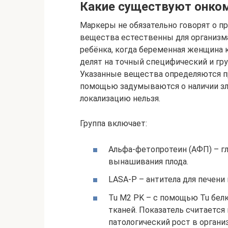
Какие существуют онко
Маркеры не обязательно говорят о п
вещества естественны для организма
ребёнка, когда беременная женщина 
делят на точный специфический и гр
Указанные вещества определяются при
помощью задумываются о наличии зло
локализацию нельзя.
Группа включает:
Альфа-фетопротеин (АФП) – г
вынашивания плода.
LASA-P – антитела для печени
Tu M2 PK – с помощью Tu бел
тканей. Показатель считаетс
патологический рост в органи