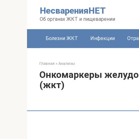
Перейти
НесваренияНЕТ
к
контенту
Об органах ЖКТ и пищеварении
Болезни ЖКТ
Инфекции
Отра
Главная
»
Анализы
Онкомаркеры желудо
(жкт)