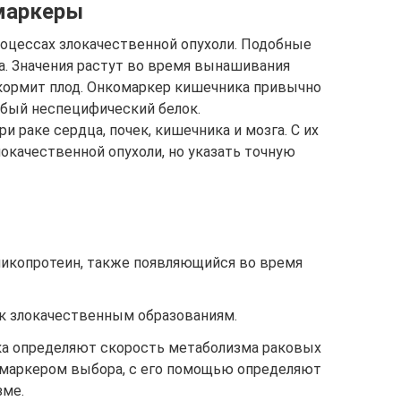
маркеры
роцессах злокачественной опухоли. Подобные
. Значения растут во время вынашивания
кормит плод. Онкомаркер кишечника привычно
убый неспецифический белок.
 раке сердца, почек, кишечника и мозга. С их
качественной опухоли, но указать точную
ликопротеин, также появляющийся во время
 к злокачественным образованиям.
ка определяют скорость метаболизма раковых
я маркером выбора, с его помощью определяют
зме.