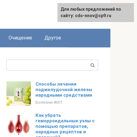
Для любых предложений по
сайту: cdo-nnov@cp9.ru
Очищение
Другое
Поиск:
Способы лечения
поджелудочной железы
народными средствами
Болезни ЖКТ
Как убрать
геморроидальные узлы с
помощью препаратов,
народных рецептов и