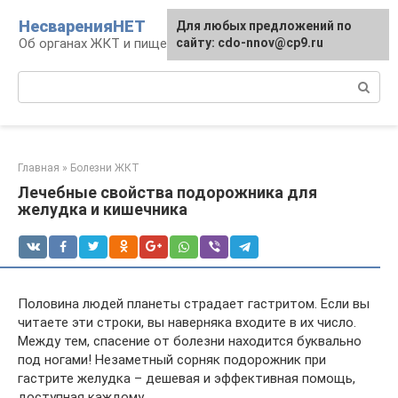
Перейти
НесваренияНЕТ
Для любых предложений по
к
Об органах ЖКТ и пищеварении
сайту: cdo-nnov@cp9.ru
контенту
Поиск:
Главная
»
Болезни ЖКТ
Лечебные свойства подорожника для
желудка и кишечника
Половина людей планеты страдает гастритом. Если вы
читаете эти строки, вы наверняка входите в их число.
Между тем, спасение от болезни находится буквально
под ногами! Незаметный сорняк подорожник при
гастрите желудка – дешевая и эффективная помощь,
доступная каждому.